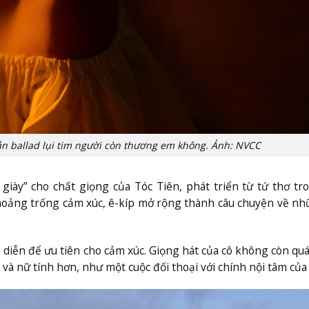
ản ballad lụi tim người còn thương em không. Ảnh: NVCC
iày” cho chất giọng của Tóc Tiên, phát triển từ tứ thơ tr
hoảng trống cảm xúc, ê-kíp mở rộng thành câu chuyện về n
ô diễn để ưu tiên cho cảm xúc. Giọng hát của cô không còn q
 nữ tính hơn, như một cuộc đối thoại với chính nội tâm của