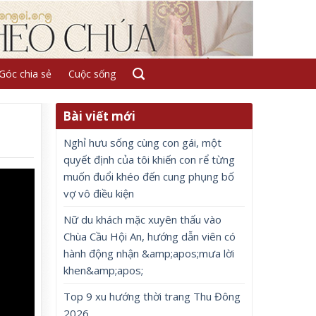
Góc chia sẻ
Cuộc sống
Bài viết mới
Nghỉ hưu sống cùng con gái, một
quyết định của tôi khiến con rể từng
muốn đuổi khéo đến cung phụng bố
vợ vô điều kiện
Nữ du khách mặc xuyên thấu vào
Chùa Cầu Hội An, hướng dẫn viên có
hành động nhận &amp;apos;mưa lời
khen&amp;apos;
Top 9 xu hướng thời trang Thu Đông
2026