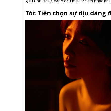
giàu tính tự sự, đánh dấu màu sắc âm nhạc khác
Tóc Tiên chọn sự dịu dàng