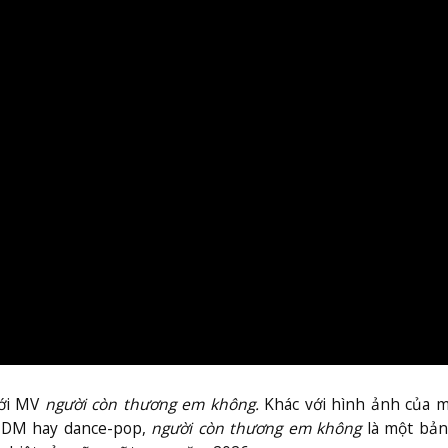
với MV
người còn thương em không.
Khác với hình ảnh của m
 EDM hay dance-pop,
người còn thương em không
là một bản