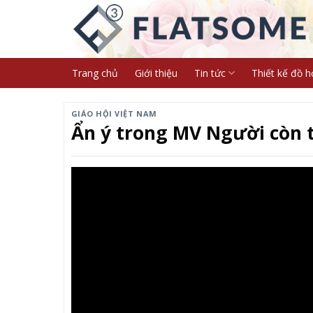
Skip
to
content
Trang chủ
Giới thiệu
Tin tức
Thiết kế đồ h
GIÁO HỘI VIỆT NAM
Ẩn ý trong MV Người còn 