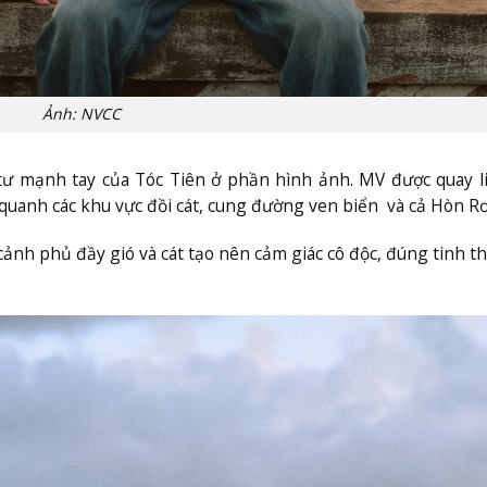
Ảnh: NVCC
ư mạnh tay của Tóc Tiên ở phần hình ảnh. MV được quay l
 quanh các khu vực đồi cát, cung đường ven biển và cả Hòn R
nh phủ đầy gió và cát tạo nên cảm giác cô độc, đúng tinh t