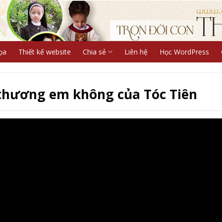
ọa
Thiết kế website
Chia sẻ
Liên hệ
Học WordPress
thương em không của Tóc Tiên