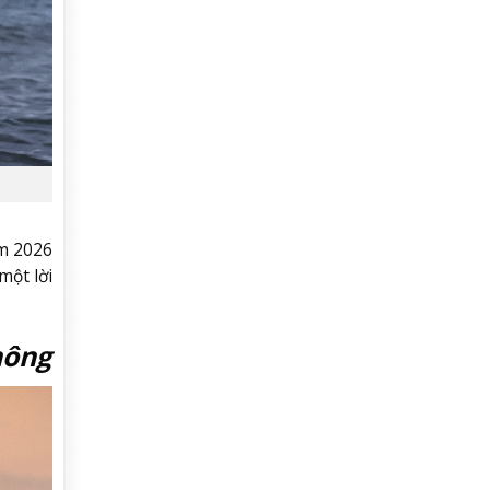
m 2026
một lời
hông