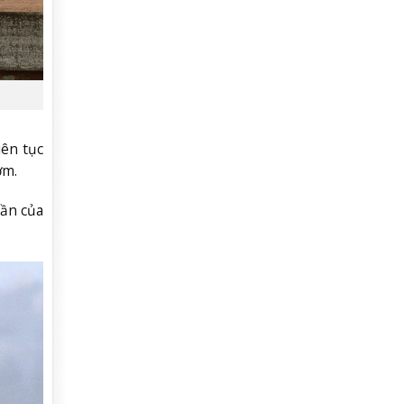
iên tục
ơm.
hần của