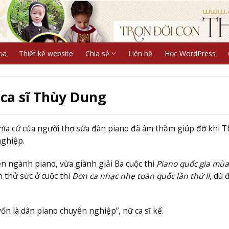
ọa
Thiết kế website
Chia sẻ
Liên hệ
Học WordPress
 ca sĩ Thùy Dung
hĩa cử của người thợ sửa đàn piano đã âm thầm giúp đỡ khi T
nghiệp.
n ngành piano, vừa giành giải Ba cuộc thi
Piano quốc gia mùa
h thử sức ở cuộc thi
Đơn ca nhạc nhẹ toàn quốc lần thứ II
, dù 
vốn là dân piano chuyên nghiệp”, nữ ca sĩ kể.