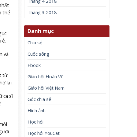
Tháng 4 2018
nhất
h thể
Tháng 3 2018
Danh mục
gọc
rẻ.
Chia sẻ
Cuộc sống
n và
Ebook
t từ
Giáo hội Hoàn Vũ
ớ lại.
Giáo hội Việt Nam
 ca sĩ
Góc chia sẻ
ẽ
Hình ảnh
Học hỏi
 mỗi
gười
Học hỏi YouCat