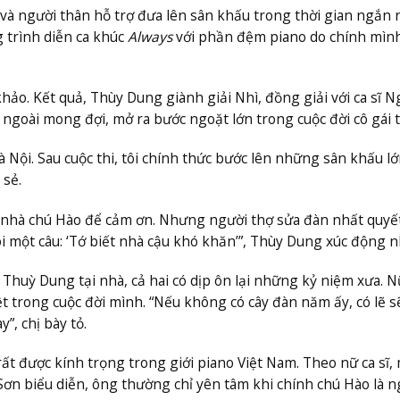
và người thân hỗ trợ đưa lên sân khấu trong thời gian ngắn 
 trình diễn ca khúc
Always
với phần đệm piano do chính mìn
ảo. Kết quả, Thùy Dung giành giải Nhì, đồng giải với ca sĩ N
 ngoài mong đợi, mở ra bước ngoặt lớn trong cuộc đời cô gái t
à Nội. Sau cuộc thi, tôi chính thức bước lên những sân khấu lớ
 sẻ.
ến nhà chú Hào để cảm ơn. Nhưng người thợ sửa đàn nhất quyế
i một câu: ‘Tớ biết nhà cậu khó khăn’”, Thùy Dung xúc động nh
Thuỳ Dung tại nhà, cả hai có dịp ôn lại những kỷ niệm xưa. Nữ
ệt trong cuộc đời mình. “Nếu không có cây đàn năm ấy, có lẽ s
, chị bày tỏ.
 rất được kính trọng trong giới piano Việt Nam. Theo nữ ca sĩ,
 Sơn biểu diễn, ông thường chỉ yên tâm khi chính chú Hào là n