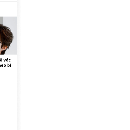
i vóc
heo bí