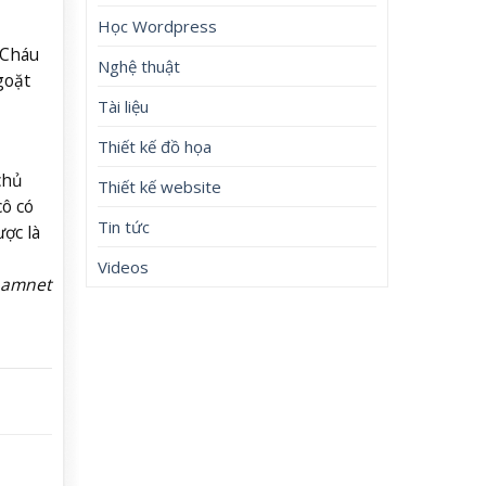
Học Wordpress
“Cháu
Nghệ thuật
goặt
Tài liệu
Thiết kế đồ họa
chủ
Thiết kế website
cô có
Tin tức
ợc là
Videos
namnet