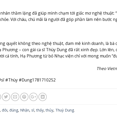
ân nhân thầm lặng đã giúp mình chạm tới giấc mơ nghệ thuật: 
 khỏe. Với cháu, chú mãi là người đã góp phần làm nên bước n
ưng quyết không theo nghệ thuật, đam mê kinh doanh, là bà 
 Phương – con gái ca sĩ Thùy Dung đã rất xinh đẹp. Lớn lên, 
ời cá tính, Hạ Phương từ bỏ Nhạc viện chỉ với mong muốn “đư
Theo Viet
 #sĩ #Thùy #Dung1781710252
,
đôi
,
đúng
,
Nhận
,
sĩ
,
thấy
,
thủy
,
Thuỳ Dung
.