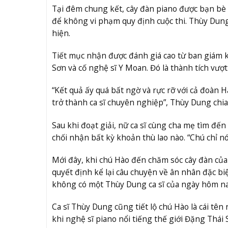
Tại đêm chung kết, cây đàn piano được bạn bè 
để không vi phạm quy định cuộc thi. Thùy Dung
hiện.
Tiết mục nhận được đánh giá cao từ ban giám kh
Sơn và cố nghệ sĩ Y Moan. Đó là thành tích vượt
“Kết quả ấy quá bất ngờ và rực rỡ với cả đoàn H
trở thành ca sĩ chuyên nghiệp”, Thùy Dung chia
Sau khi đoạt giải, nữ ca sĩ cùng cha mẹ tìm đ
chối nhận bất kỳ khoản thù lao nào. “Chú chỉ nó
Mới đây, khi chú Hào đến chăm sóc cây đàn của 
quyết định kể lại câu chuyện về ân nhân đặc bi
không có một Thùy Dung ca sĩ của ngày hôm nay”
Ca sĩ Thùy Dung cũng tiết lộ chú Hào là cái tên
khi nghệ sĩ piano nổi tiếng thế giới Đặng Thái