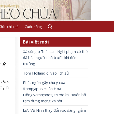
Góc chia sẻ
Cuộc sống
Bài viết mới
Xả súng ở Thái Lan: Nghi phạm có thể
đã bắn người nhà trước khi đến
trường
huỳ
Tom Holland đi vào lịch sử
 thu.
Phát ngôn gây chú ý của
đây là
&amp;apos;Huấn Hoa
Hồng&amp;apos; trước khi tuyên bố
tạm dừng mạng xã hội
Lưu Vũ Ninh thay đổi vóc dáng, giảm