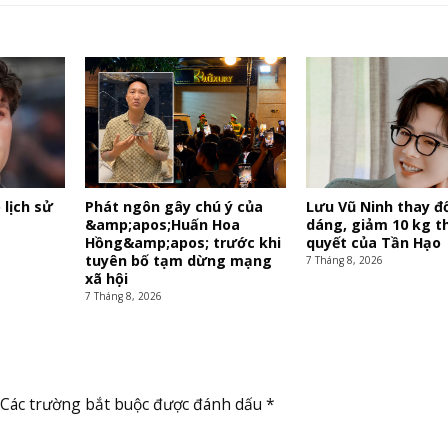
 lịch sử
Phát ngôn gây chú ý của
Lưu Vũ Ninh thay đổ
&amp;apos;Huấn Hoa
dáng, giảm 10 kg t
Hồng&amp;apos; trước khi
quyết của Tần Hạo
tuyên bố tạm dừng mạng
7 Tháng 8, 2026
xã hội
7 Tháng 8, 2026
Các trường bắt buộc được đánh dấu
*