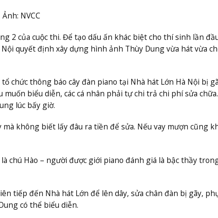
. Ảnh: NVCC
 2 của cuộc thi. Để tạo dấu ấn khác biệt cho thí sinh lần đ
 Nội quyết định xây dựng hình ảnh Thùy Dung vừa hát vừa ch
tổ chức thông báo cây đàn piano tại Nhà hát Lớn Hà Nội bị g
uốn biểu diễn, các cá nhân phải tự chi trả chi phí sửa chữa.
ung lúc bấy giờ.
ậy mà không biết lấy đâu ra tiền để sửa. Nếu vay mượn cũng 
 là chú Hào – người được giới piano đánh giá là bậc thầy tro
iên tiếp đến Nhà hát Lớn để lên dây, sửa chân đàn bị gãy, ph
Dung có thể biểu diễn.