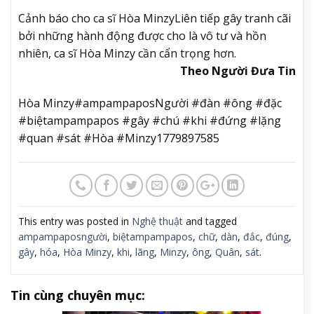
Cảnh báo cho ca sĩ Hòa Minzy
Liên tiếp gây tranh cãi
bởi những hành động được cho là vô tư và hồn
nhiên, ca sĩ Hòa Minzy cần cẩn trọng hơn.
Theo Người Đưa Tin
Hòa Minzy#ampampaposNgười #đàn #ông #đặc
#biệtampampapos #gây #chú #khi #đứng #lặng
#quan #sát #Hòa #Minzy1779897585
This entry was posted in
Nghệ thuật
and tagged
ampampaposngười
,
biệtampampapos
,
chữ
,
dàn
,
đắc
,
đúng
,
gây
,
hóa
,
Hòa Minzy
,
khi
,
lãng
,
Minzy
,
ông
,
Quân
,
sát
.
Tin cùng chuyên mục: