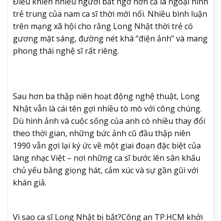
Điều khiến nhiều người bất ngờ hơn cả là ngoại hình
trẻ trung của nam ca sĩ thời mới nổi. Nhiều bình luận
trên mạng xã hội cho rằng Long Nhật thời trẻ có
gương mặt sáng, đường nét khá “điện ảnh” và mang
phong thái nghệ sĩ rất riêng.
Sau hơn ba thập niên hoạt động nghệ thuật, Long
Nhật vẫn là cái tên gợi nhiều tò mò với công chúng.
Dù hình ảnh và cuộc sống của anh có nhiều thay đổi
theo thời gian, những bức ảnh cũ đầu thập niên
1990 vẫn gợi lại ký ức về một giai đoạn đặc biệt của
làng nhạc Việt – nơi những ca sĩ bước lên sân khấu
chủ yếu bằng giọng hát, cảm xúc và sự gần gũi với
khán giả.
Vì sao ca sĩ Long Nhật bị bắt?
Công an TP.HCM khởi