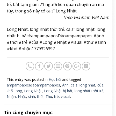
tố, bắt tạm giam 71 người liên quan chuyên án ma
túy, trong số này có ca sĩ Long Nhật.
Theo Gia Đình Việt Nam
Long Nhật, long nhật thời trẻ, ca sĩ long nhật, long
nhật bị bắt#ampampaposĐàoampampapos #ảnh
#thời #trẻ #của #Long #Nhật #Visual #thư #sinh
#khó #nhận1779326397
This entry was posted in
Học hỏi
and tagged
ampampaposđàoampampapos
,
Ánh
,
ca sĩ long nhật
,
của
,
khổ
,
long
,
Long Nhật
,
Long Nhật bị bắt
,
long nhật thời trẻ
,
Nhận
,
Nhật
,
sinh
,
thời
,
Thu
,
trẻ
,
visual
.
Tin cùng chuyên mục: