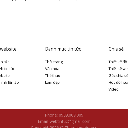
 website
Danh mục tin tức
Chia sẻ
in tức
Thời trang
Thiết kế đồ
eb tin tức
Văn hóa
Thiết kế we
ebsite
Thể thao
Góc chia s
 hình lên áo
Làm đẹp
Học đồ họ
Video
Phone: 0909.009.009
Email: webtintuc@gmail.com
Copyright 2026 © Themewordpress