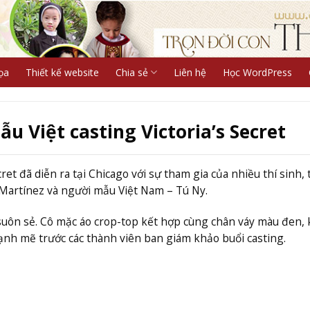
ọa
Thiết kế website
Chia sẻ
Liên hệ
Học WordPress
 Việt casting Victoria’s Secret
ret đã diễn ra tại Chicago với sự tham gia của nhiều thí sinh,
Martínez và người mẫu Việt Nam – Tú Ny.
 suôn sẻ. Cô mặc áo crop-top kết hợp cùng chân váy màu đen,
mạnh mẽ trước các thành viên ban giám khảo buổi casting.