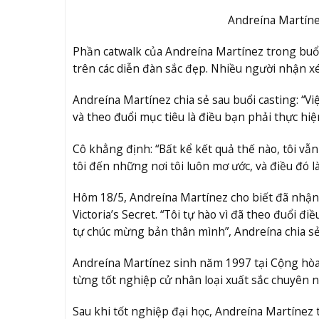
Andreína Martínez
Phần catwalk của Andreína Martínez trong buổi
trên các diễn đàn sắc đẹp. Nhiều người nhận xé
Andreína Martínez chia sẻ sau buổi casting: “V
và theo đuổi mục tiêu là điều bạn phải thực hiện
Cô khẳng định: “Bất kể kết quả thế nào, tôi vẫn
tôi đến những nơi tôi luôn mơ ước, và điều đó là 
Hôm 18/5, Andreína Martínez cho biết đã nhận đ
Victoria’s Secret. “Tôi tự hào vì đã theo đuổi đ
tự chúc mừng bản thân mình”, Andreína chia sẻ
Andreína Martínez sinh năm 1997 tại Cộng hòa
từng tốt nghiệp cử nhân loại xuất sắc chuyên 
Sau khi tốt nghiệp đại học, Andreína Martínez