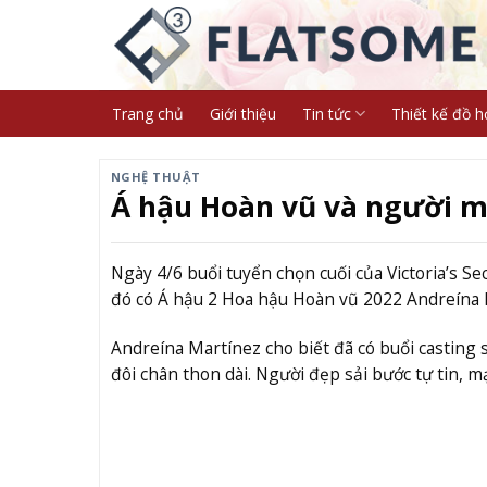
Skip
to
content
Trang chủ
Giới thiệu
Tin tức
Thiết kế đồ h
NGHỆ THUẬT
Á hậu Hoàn vũ và người mẫu
Ngày 4/6 buổi tuyển chọn cuối của Victoria’s Sec
đó có Á hậu 2 Hoa hậu Hoàn vũ 2022 Andreína 
Andreína Martínez cho biết đã có buổi casting
đôi chân thon dài. Người đẹp sải bước tự tin, 