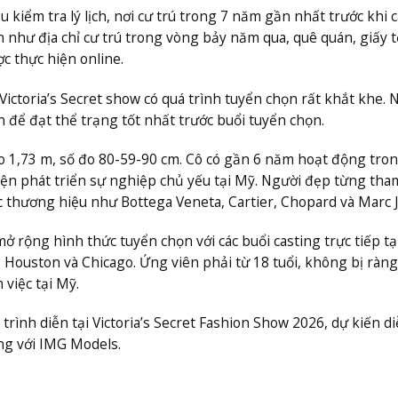
ầu kiểm tra lý lịch, nơi cư trú trong 7 năm gần nhất trước khi 
n như địa chỉ cư trú trong vòng bảy năm qua, quê quán, giấy t
ợc thực hiện online.
Victoria’s Secret show có quá trình tuyển chọn rất khắt khe. 
n để đạt thể trạng tốt nhất trước buổi tuyển chọn.
o 1,73 m, số đo 80-59-90 cm. Cô có gần 6 năm hoạt động tro
ện phát triển sự nghiệp chủ yếu tại Mỹ. Người đẹp từng tha
c thương hiệu như Bottega Veneta, Cartier, Chopard và Marc J
mở rộng hình thức tuyển chọn với các buổi casting trực tiếp tạ
Houston và Chicago. Ứng viên phải từ 18 tuổi, không bị ràn
 việc tại Mỹ.
trình diễn tại Victoria’s Secret Fashion Show 2026, dự kiến di
ng với IMG Models.