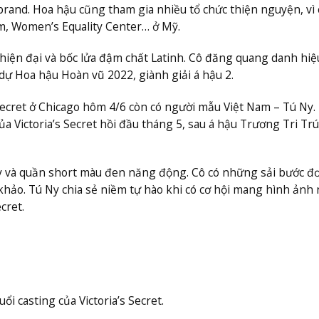
librand. Hoa hậu cũng tham gia nhiều tổ chức thiện nguyện, vì
, Women’s Equality Center… ở Mỹ.
 hiện đại và bốc lửa đậm chất Latinh. Cô đăng quang danh hi
ự Hoa hậu Hoàn vũ 2022, giành giải á hậu 2.
 Secret ở Chicago hôm 4/6 còn có người mẫu Việt Nam – Tú Ny.
a Victoria’s Secret hồi đầu tháng 5, sau á hậu Trương Tri Trú
ây và quần short màu đen năng động. Cô có những sải bước đ
 khảo. Tú Ny chia sẻ niềm tự hào khi có cơ hội mang hình ảnh
cret.
uổi casting của Victoria’s Secret.