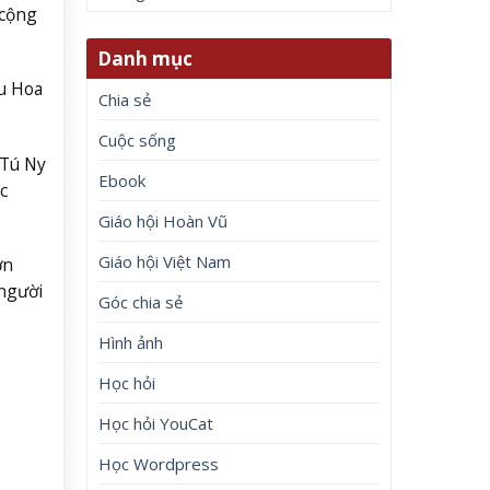
 cộng
Danh mục
ệu Hoa
Chia sẻ
Cuộc sống
 Tú Ny
Ebook
c
Giáo hội Hoàn Vũ
Giáo hội Việt Nam
ơn
 người
Góc chia sẻ
Hình ảnh
Học hỏi
Học hỏi YouCat
Học Wordpress