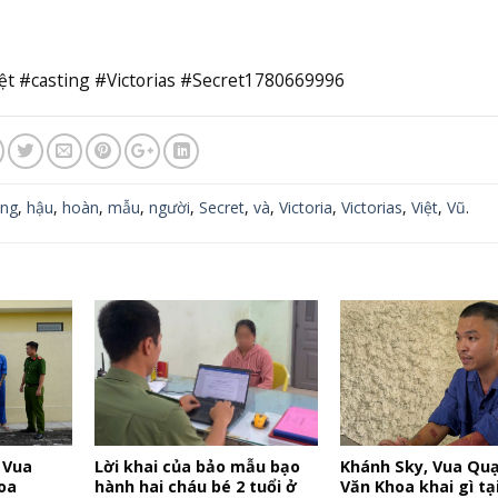
t #casting #Victorias #Secret1780669996
ing
,
hậu
,
hoàn
,
mẫu
,
người
,
Secret
,
và
,
Victoria
,
Victorias
,
Việt
,
Vũ
.
 Vua
Lời khai của bảo mẫu bạo
Khánh Sky, Vua Quạ
oa
hành hai cháu bé 2 tuổi ở
Văn Khoa khai gì tạ