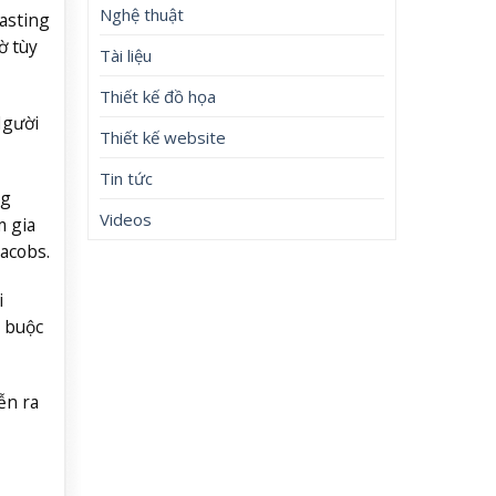
Nghệ thuật
casting
ờ tùy
Tài liệu
Thiết kế đồ họa
Người
Thiết kế website
Tin tức
ng
Videos
m gia
acobs.
i
g buộc
ễn ra