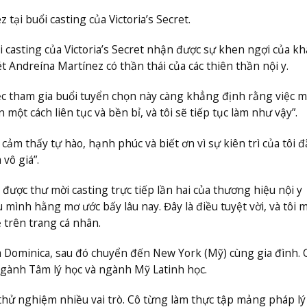
 tại buổi casting của Victoria’s Secret.
 casting của Victoria’s Secret nhận được sự khen ngợi của kh
t Andreína Martínez có thần thái của các thiên thần nội y.
iệc tham gia buổi tuyển chọn này càng khẳng định rằng việc 
 một cách liên tục và bền bỉ, và tôi sẽ tiếp tục làm như vậy”.
 cảm thấy tự hào, hạnh phúc và biết ơn vì sự kiên trì của tôi 
vô giá”.
ược thư mời casting trực tiếp lần hai của thương hiệu nội y
iều mình hằng mơ ước bấy lâu nay. Đây là điều tuyệt vời, và tôi
 trên trang cá nhân.
 Dominica, sau đó chuyển đến New York (Mỹ) cùng gia đình. 
ngành Tâm lý học và ngành Mỹ Latinh học.
 thử nghiệm nhiều vai trò. Cô từng làm thực tập mảng pháp lý