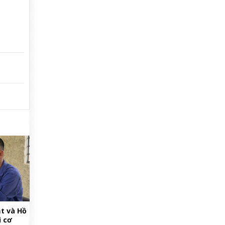
t và Hồ
i cơ