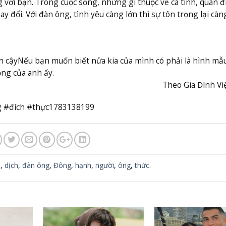
 với bạn. Trong cuộc sống, những gì thuộc về cá tính, quan 
 đổi. Với đàn ông, tình yêu càng lớn thì sự tôn trọng lại càn
n cậy
Nếu bạn muốn biết nửa kia của mình có phải là hình mẫ
ng của anh ấy.
Theo Gia Đình V
 #đích #thực1783138199
n
,
dịch
,
đàn ông
,
Đông
,
hạnh
,
người
,
ông
,
thức
.