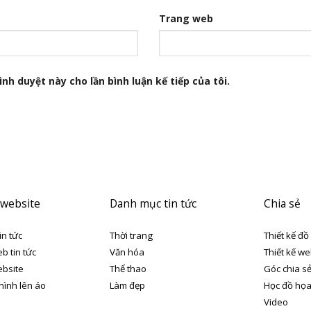
Trang web
nh duyệt này cho lần bình luận kế tiếp của tôi.
 website
Danh mục tin tức
Chia sẻ
in tức
Thời trang
Thiết kế đồ
eb tin tức
Văn hóa
Thiết kế we
ebsite
Thể thao
Góc chia s
 hình lên áo
Làm đẹp
Học đồ họ
Video