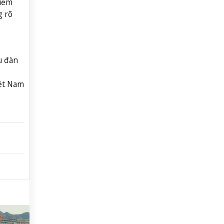
điểm
g rõ
u đàn
iệt Nam