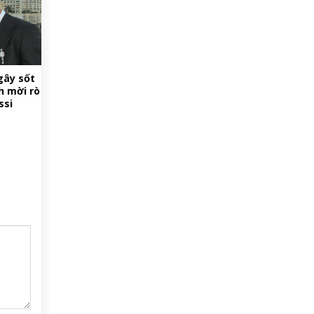
gây sốt
h mời rò
ssi