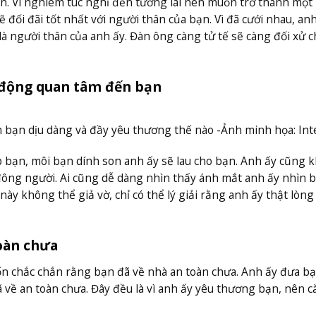
n. Vì nghiêm túc nghĩ đến tương lai nên muốn trở thành một
ẽ đối đãi tốt nhất với người thân của bạn. Vì đã cưới nhau, an
à người thân của anh ấy. Đàn ông càng tử tế sẽ càng đối xử 
 động quan tâm đến bạn
 bạn dịu dàng và đầy yêu thương thế nào -Ảnh minh họa: Int
 bạn, môi bạn dính son anh ấy sẽ lau cho bạn. Anh ấy cũng 
 đông người. Ai cũng dễ dàng nhìn thấy ánh mắt anh ấy nhìn b
ày không thể giả vờ, chỉ có thể lý giải rằng anh ấy thật lòng
oàn chưa
ốn chắc chắn rằng bạn đã về nhà an toàn chưa. Anh ấy đưa bạ
ã về an toàn chưa. Đây đều là vì anh ấy yêu thương bạn, nên 