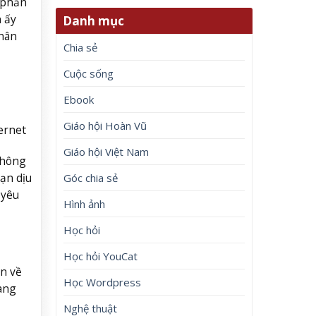
 phần
h ấy
Danh mục
chân
Chia sẻ
Cuộc sống
Ebook
Giáo hội Hoàn Vũ
ernet
Giáo hội Việt Nam
không
ạn dịu
Góc chia sẻ
 yêu
Hình ảnh
Học hỏi
Học hỏi YouCat
n về
Học Wordpress
càng
Nghệ thuật