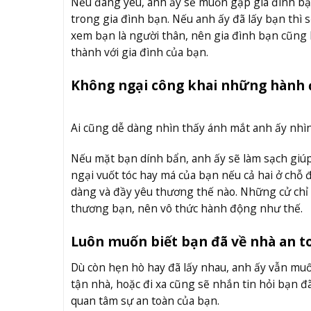
Nếu đang yêu, anh ấy sẽ muốn gặp gia đình bạ
trong gia đình bạn. Nếu anh ấy đã lấy bạn thì s
xem bạn là người thân, nên gia đình bạn cũng l
thành với gia đình của bạn.
Không ngại công khai những hành
Ai cũng dễ dàng nhìn thấy ánh mắt anh ấy nhìn
Nếu mặt bạn dính bẩn, anh ấy sẽ làm sạch giúp
ngại vuốt tóc hay má của bạn nếu cả hai ở chỗ
dàng và đầy yêu thương thế nào. Những cử chỉ n
thương bạn, nên vô thức hành động như thế.
Luôn muốn biết bạn đã về nhà an t
Dù còn hẹn hò hay đã lấy nhau, anh ấy vẫn mu
tận nhà, hoặc đi xa cũng sẽ nhắn tin hỏi bạn đ
quan tâm sự an toàn của bạn.