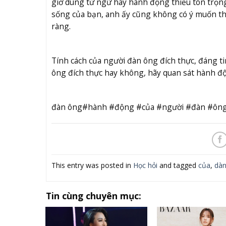
giờ dùng từ ngữ hay hành động thiếu tôn trọng
sống của bạn, anh ấy cũng không có ý muốn thay
ràng.
Tính cách của người đàn ông đích thực, đáng ti
ông đích thực hay không, hãy quan sát hành độ
đàn ông#hành #động #của #người #đàn #ông
This entry was posted in
Học hỏi
and tagged
của
,
dà
Tin cùng chuyên mục: