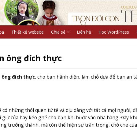
ọa
Thiết kế website
Chia sẻ
Liên hệ
Học WordPress
n ông đích thực
 ông đích thực
, cho bạn hãnh diện, làm chỗ dựa để bạn an t
 có những thói quen tử tế và dịu dàng với tất cả mọi người, đ
gười giữ cửa hay kéo ghế cho bạn khi bước vào nhà hàng. Đây k
ông trưởng thành, mà còn thể hiện sự trân trọng, chở che củ