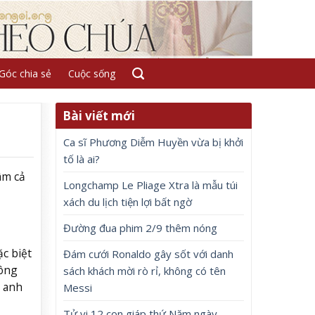
Góc chia sẻ
Cuộc sống
Bài viết mới
Ca sĩ Phương Diễm Huyền vừa bị khởi
tố là ai?
âm cả
Longchamp Le Pliage Xtra là mẫu túi
xách du lịch tiện lợi bất ngờ
Đường đua phim 2/9 thêm nóng
ặc biệt
Đám cưới Ronaldo gây sốt với danh
hông
sách khách mời rò rỉ, không có tên
a anh
Messi
Tử vi 12 con giáp thứ Năm ngày