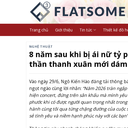
Skip
to
content
Trang chủ
Giới thiệu
Tin tức
Thiết kế đồ h
NGHỆ THUẬT
8 năm sau khi bị ái nữ t
thần thanh xuân mới dám 
Vào ngày 29/6, Ngô Kiến Hào đăng tải thông bá
ngọt ngào cùng lời nhắn:
“Năm 2026 tràn ngập v
hiện concert, đứng trên sân khấu mà mình yêu t
phước khi có được người quan trọng nhất trong
hành cùng tôi qua từng chặng đường của cuộc số
sẻ tình yêu và niềm hạnh phúc này với các bạn”