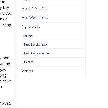
ờng
áy bay
Học hỏi YouCat
n trước
Học Wordpress
 bạn
o rằng
Nghệ thuật
Tài liệu
Thiết kế đồ họa
Thiết kế website
y hôn.
Tin tức
an hệ.
gay,
Videos
rọng
h thức
u
n xuất,