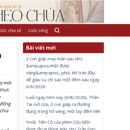
Góc chia sẻ
Cuộc sống
Bài viết mới
m
3 con giáp may mắn sau như
&amp;apos;nhặt được
vàng&amp;apos;, phúc khí tràn đầy,
dễ giàu sụ chỉ sau một đêm sau ngày
vợ mới
6/8/2026
 thực
n
Cuối ngày hôm nay (6/8/2026), Thần
 đồng
Tài mở cửa, 3 con giáp ra đường
chia
đụng trúng hố vàng, mỏi tay đếm tiền
Hoắc Tiên Cô của phim Cửu Môn
được đo ni đóng giày cho Trần Dao