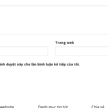
Trang web
nh duyệt này cho lần bình luận kế tiếp của tôi.
 website
Danh mục tin tức
Chia sẻ