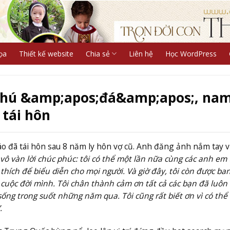
ọa
Thiết kế website
Chia sẻ
Liên hệ
Học WordPress
ỷ phú &amp;apos;đá&amp;apos;, na
tái hôn
o đã tái hôn sau 8 năm ly hôn vợ cũ. Anh đăng ảnh nắm tay 
ô vàn lời chúc phúc: tôi có thể một lần nữa cùng các anh em
hích để biểu diễn cho mọi người. Và giờ đây, tôi còn được ba
 cuộc đời mình. Tôi chân thành cảm ơn tất cả các bạn đã luôn
ng trong suốt những năm qua. Tôi cũng rất biết ơn vì có thể 
.