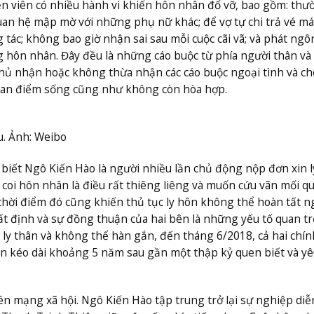
iễn viên có nhiều hành vi khiến hôn nhân đổ vỡ, bao gồm: thư
quan hệ mập mờ với những phụ nữ khác; để vợ tự chi trả vé m
ác; không bao giờ nhận sai sau mỗi cuộc cãi vã; và phát ngô
 hôn nhân. Đây đều là những cáo buộc từ phía người thân và
hủ nhận hoặc không thừa nhận các cáo buộc ngoại tình và ch
quan điểm sống cũng như không còn hòa hợp.
u. Ảnh: Weibo
o biết Ngô Kiến Hào là người nhiều lần chủ động nộp đơn xin l
coi hôn nhân là điều rất thiêng liêng và muốn cứu vãn mối qu
thời điểm đó cũng khiến thủ tục ly hôn không thể hoàn tất n
ất định và sự đồng thuận của hai bên là những yếu tố quan t
 ly thân và không thể hàn gắn, đến tháng 6/2018, cả hai chín
ân kéo dài khoảng 5 năm sau gần một thập kỷ quen biết và yê
n mạng xã hội. Ngô Kiến Hào tập trung trở lại sự nghiệp diễ