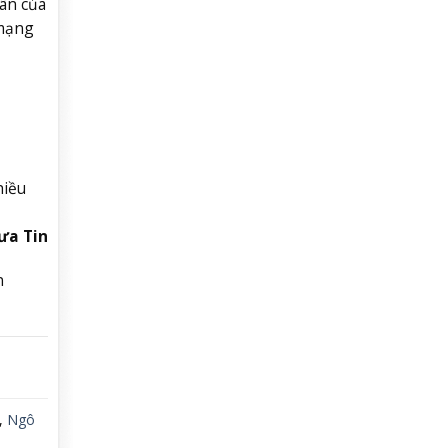
hân của
 mạng
hiều
ưa Tin
n
,
Ngô