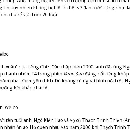
Trung Quốc bùng nổ, leo lên vị trí đứng đầu hot search mạ
 tin, tuy nhiên không tiết lộ chi tiết về đám cưới cũng như d
kém chú rể vừa tròn 20 tuổi.
eibo
nh xuân” nức tiếng Cbiz. Đầu thập niên 2000, anh đã cùng N
ợp thành nhóm F4 trong phim
Vườn Sao Băng
, nổi tiếng khắp
nhóm nhạc được yêu thích. Dù không có ngoại hình nổi trội, N
hưởng lớn khắp châu Á.
h: Weibo
 với tên tuổi anh. Ngô Kiến Hào và vợ cũ Thạch Trinh Thiện (Ar
hôn nhân ồn ào. Họ quen nhau vào năm 2006 khi Thạch Trinh 