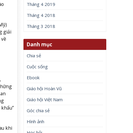
ào
Tháng 4 2019
Tháng 4 2018
(Mỹ)
Tháng 3 2018
 giải
 về
Danh mục
Chia sẻ
Cuộc sống
Ebook
,
 những
Giáo hội Hoàn Vũ
uan
Giáo hội Việt Nam
ng
 khẩu”
Góc chia sẻ
Hình ảnh
au khi
Học hỏi