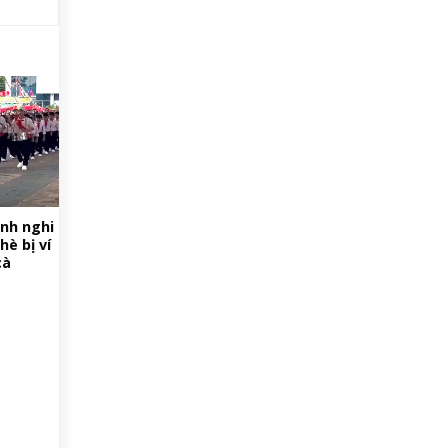
nh nghi
hè bị ví
cà