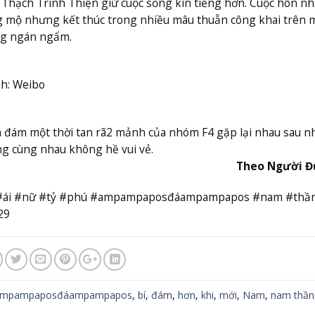
i Thạch Trinh Thiện giữ cuộc sống kín tiếng hơn. Cuộc hôn n
 mộ nhưng kết thúc trong nhiều mâu thuẫn công khai trên
úng ngán ngẩm.
nh: Weibo
 đám một thời tan rã
2 mảnh của nhóm F4 gặp lại nhau sau n
ng cùng nhau không hề vui vẻ.
Theo Người Đ
ị #ái #nữ #tỷ #phú #ampampaposđáampampapos #nam #thầ
29
mpampaposđáampampapos
,
bí
,
đám
,
hơn
,
khi
,
mới
,
Nam
,
nam thần