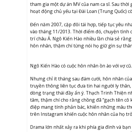
tham gia một dự án MV của nam ca sĩ. Sau thời g
hoạt động chủ yếu tại Đài Loan (Trung Quốc) c
Đến năm 2007, cặp đôi tái hợp, tiếp tục yêu nh
vào tháng 11/2013. Thời điểm đó, chuyện tình 
trí châu Á. Ngô Kiến Hào nhiều lần chia sẻ rằn
hôn nhân, thậm chí từng nói họ giữ gìn sự thân 
Ngô Kiến Hào có cuộc hôn nhân ồn ào với vợ cũ
Nhưng chỉ ít tháng sau đám cưới, hôn nhân của
truyền thông liên tục đưa tin hai người ly th
dòng trạng thái đầy ẩn ý. Thạch Trinh Thiện nh
tâm, thậm chí cho rằng chồng đã “gạch tên cô 
điệp mang tính phản bác, khiến những mâu thu
trên Instagram khiến cuộc hôn nhân của họ tr
Drama lớn nhất xảy ra khi phía gia đình và bạn