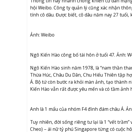
Thông tin này nhanh chóng khiến cư dân mạng 
hội Weibo. Công ty quản lý cũng xác nhận thông
tính cô dâu. Được biết, cô dâu năm nay 27 tuổi, 
Ảnh: Weibo
Ngô Kiến Hào công bố tái hôn ở tuổi 47. Ảnh: W
Ngô Kiến Hào sinh năm 1978, là “nam thần tha
Thừa Húc, Châu Du Dân, Chu Hiếu Thiên tập h
Á. Bộ tứ còn bước ra khỏi màn ảnh, tạo thành 
Kiến Hào vẫn rất được yêu mến và có tầm ảnh 
Anh là 1 mẩu của nhóm F4 đình đám châu Á. Ản
Tuy nhiên, đời sống riêng tư lại là 1 “vết trầm”
Cheo) – ái nữ tỷ phú Singapore từng có cuộc 