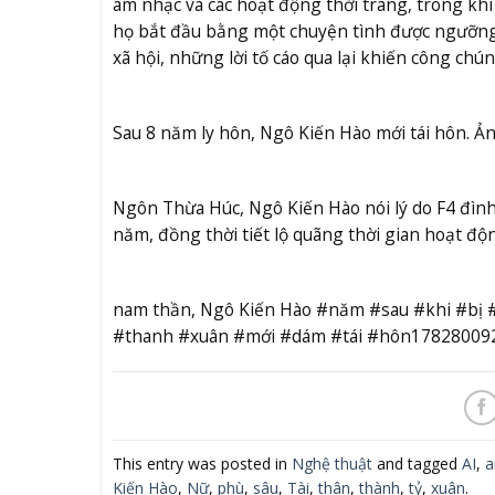
âm nhạc và các hoạt động thời trang, trong kh
họ bắt đầu bằng một chuyện tình được ngưỡng
xã hội, những lời tố cáo qua lại khiến công ch
Sau 8 năm ly hôn, Ngô Kiến Hào mới tái hôn. Ả
Ngôn Thừa Húc, Ngô Kiến Hào nói lý do F4 đình
năm, đồng thời tiết lộ quãng thời gian hoạt độ
nam thần, Ngô Kiến Hào #năm #sau #khi #b
#thanh #xuân #mới #dám #tái #hôn17828009
This entry was posted in
Nghệ thuật
and tagged
AI
,
a
Kiến Hào
,
Nữ
,
phù
,
sâu
,
Tài
,
thân
,
thành
,
tỷ
,
xuân
.