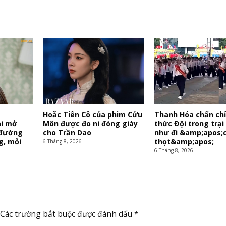
y
Hoắc Tiên Cô của phim Cửu
Thanh Hóa chấn chỉ
ài mở
Môn được đo ni đóng giày
thức Đội trong trại 
 đường
cho Trần Dao
như đi &amp;apos;
g, mỏi
thọt&amp;apos;
6 Tháng 8, 2026
6 Tháng 8, 2026
Các trường bắt buộc được đánh dấu
*