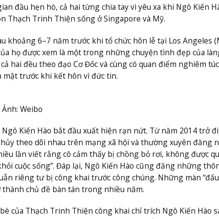
ian đầu hẹn hò, cả hai từng chia tay vì yêu xa khi Ngô Kiến H
òn Thạch Trinh Thiện sống ở Singapore và Mỹ.
au khoảng 6–7 năm trước khi tổ chức hôn lễ tại Los Angeles 
của họ được xem là một trong những chuyện tình đẹp của làng
g cả hai đều theo đạo Cơ Đốc và cùng có quan điểm nghiêm túc
mật trước khi kết hôn vì đức tin.
. Ảnh: Weibo
 Ngô Kiến Hào bắt đầu xuất hiện rạn nứt. Từ năm 2014 trở đi
ân, hủy theo dõi nhau trên mạng xã hội và thường xuyên đăng
iều lần viết rằng cô cảm thấy bị chồng bỏ rơi, không được q
khỏi cuộc sống”. Đáp lại, Ngô Kiến Hào cũng đăng những thô
ẫn riêng tư bị công khai trước công chúng. Những màn “đấu
ở thành chủ đề bàn tán trong nhiều năm.
 bè của Thạch Trinh Thiện công khai chỉ trích Ngô Kiến Hào s