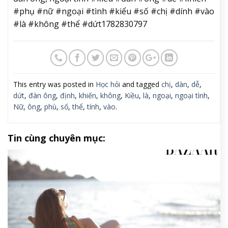
#phụ #nữ #ngoại #tình #kiểu #số #chị #dính #vào
#là #không #thể #dứt1782830797
This entry was posted in
Học hỏi
and tagged
chị
,
dàn
,
dễ
,
dứt
,
đàn ông
,
định
,
khiến
,
không
,
Kiều
,
là
,
ngoại
,
ngoại tình
,
Nữ
,
ông
,
phù
,
số
,
thể
,
tính
,
vào
.
Tin cùng chuyên mục: