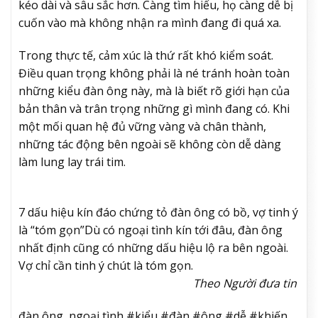
kéo dài và sâu sắc hơn. Càng tìm hiểu, họ càng dễ bị
cuốn vào mà không nhận ra mình đang đi quá xa.
Trong thực tế, cảm xúc là thứ rất khó kiểm soát.
Điều quan trọng không phải là né tránh hoàn toàn
những kiểu đàn ông này, mà là biết rõ giới hạn của
bản thân và trân trọng những gì mình đang có. Khi
một mối quan hệ đủ vững vàng và chân thành,
những tác động bên ngoài sẽ không còn dễ dàng
làm lung lay trái tim.
7 dấu hiệu kín đáo chứng tỏ đàn ông có bồ, vợ tinh ý
là “tóm gọn”
Dù có ngoại tình kín tới đâu, đàn ông
nhất định cũng có những dấu hiệu lộ ra bên ngoài.
Vợ chỉ cần tinh ý chút là tóm gọn.
Theo Người đưa tin
đàn ông, ngoại tình #kiểu #đàn #ông #dễ #khiến