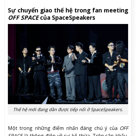
Sự chuyển giao thế hệ trong fan meeting
OFF SPACE
của SpaceSpeakers
Thế hệ mới đang dần được tiếp nối ở SpaceSpeakers.
Một trong những điểm nhấn đáng chú ý của
OFF
SPACE
là thông điệp về sự kế thừa. Trên sân khấu,