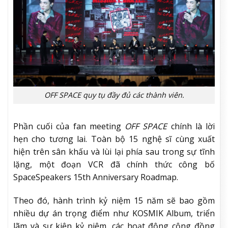
OFF SPACE quy tụ đầy đủ các thành viên.
Phần cuối của fan meeting
OFF SPACE
chính là lời
hẹn cho tương lai. Toàn bộ 15 nghệ sĩ cùng xuất
hiện trên sân khấu và lùi lại phía sau trong sự tĩnh
lặng, một đoạn VCR đã chính thức công bố
SpaceSpeakers 15th Anniversary Roadmap.
Theo đó, hành trình kỷ niệm 15 năm sẽ bao gồm
nhiều dự án trọng điểm như KOSMIK Album, triển
lãm và sự kiện kỷ niệm, các hoạt động cộng đồng