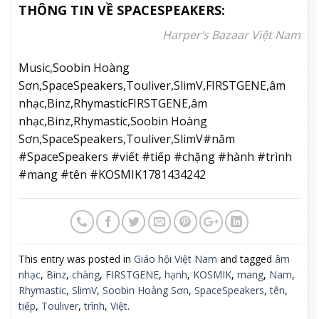
THÔNG TIN VỀ SPACESPEAKERS:
Harper’s Bazaar Việt Nam
Music,Soobin Hoàng
Sơn,SpaceSpeakers,Touliver,SlimV,FIRSTGENE,âm
nhạc,Binz,RhymasticFIRSTGENE,âm
nhạc,Binz,Rhymastic,Soobin Hoàng
Sơn,SpaceSpeakers,Touliver,SlimV#năm
#SpaceSpeakers #viết #tiếp #chặng #hành #trình
#mang #tên #KOSMIK1781434242
This entry was posted in
Giáo hội Việt Nam
and tagged
âm
nhạc
,
Binz
,
chàng
,
FIRSTGENE
,
hạnh
,
KOSMIK
,
mang
,
Nam
,
Rhymastic
,
SlimV
,
Soobin Hoàng Sơn
,
SpaceSpeakers
,
tên
,
tiếp
,
Touliver
,
trình
,
Việt
.