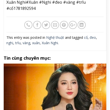
Xuân Nghi#Xuân #Nghi #đeo #vàng #trĩu
#cổ1781892594
This entry was posted in
Nghệ thuật
and tagged
cổ
,
đeo
,
nghị
,
trĩu
,
vàng
,
xuân
,
Xuân Nghi
.
Tin cùng chuyên mục: