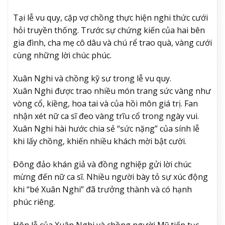
Tại lễ vu quy, cặp vợ chồng thực hiện nghi thức cưới
hỏi truyền thống. Trước sự chứng kiến của hai bên
gia đình, cha mẹ cô dâu và chú rể trao quà, vàng cưới
cùng những lời chúc phúc.
Xuân Nghi và chồng kỹ sư trong lễ vu quy.
Xuân Nghi được trao nhiều món trang sức vàng như
vòng cổ, kiềng, hoa tai và của hồi môn giá trị. Fan
nhận xét nữ ca sĩ đeo vàng trĩu cổ trong ngày vui.
Xuân Nghi hài hước chia sẻ “sức nặng” của sính lễ
khi lấy chồng, khiến nhiều khách mời bật cười.
Đông đảo khán giả và đồng nghiệp gửi lời chúc
mừng đến nữ ca sĩ. Nhiều người bày tỏ sự xúc động
khi “bé Xuân Nghi” đã trưởng thành và có hạnh
phúc riêng.
Hôn lễ của Xuân Nghi và chồng người Mỹ tiếp tục