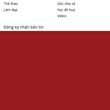
Thể thao
Góc chia sẻ
Làm đẹp
Học đồ họa
Video
Đăng ký nhận bản tin
Nhập địa chỉ email của bạn để đăng ký theo bản bản tin của
chúng tôi:
Phone: 0909.009.009
Email: webtintuc@gmail.com
Copyright 2026 © Themewordpress
Địa chỉ: 290 Nguyễn Trãi, Thanh Xuân, Hà Nội
"korean kbj​
"korean bj
"koreanbj​
"tin tức thời sự Việt Nam
"Tin