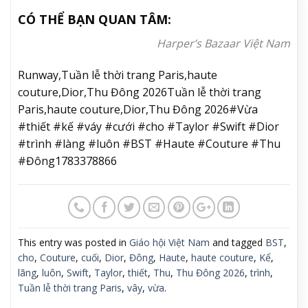
CÓ THỂ BẠN QUAN TÂM:
Harper’s Bazaar Việt Nam
Runway,Tuần lễ thời trang Paris,haute
couture,Dior,Thu Đông 2026Tuần lễ thời trang
Paris,haute couture,Dior,Thu Đông 2026#Vừa
#thiết #kế #váy #cưới #cho #Taylor #Swift #Dior
#trình #làng #luôn #BST #Haute #Couture #Thu
#Đông1783378866
This entry was posted in
Giáo hội Việt Nam
and tagged
BST
,
cho
,
Couture
,
cuối
,
Dior
,
Đông
,
Haute
,
haute couture
,
Kể
,
lãng
,
luôn
,
Swift
,
Taylor
,
thiết
,
Thu
,
Thu Đông 2026
,
trình
,
Tuần lễ thời trang Paris
,
vây
,
vừa
.