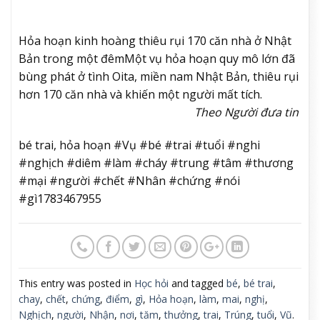
Hỏa hoạn kinh hoàng thiêu rụi 170 căn nhà ở Nhật
Bản trong một đêm
Một vụ hỏa hoạn quy mô lớn đã
bùng phát ở tình Oita, miền nam Nhật Bản, thiêu rụi
hơn 170 căn nhà và khiến một người mất tích.
Theo Người đưa tin
bé trai, hỏa hoạn #Vụ #bé #trai #tuổi #nghi
#nghịch #diêm #làm #cháy #trung #tâm #thương
#mại #người #chết #Nhân #chứng #nói
#gì1783467955
This entry was posted in
Học hỏi
and tagged
bé
,
bé trai
,
chay
,
chết
,
chứng
,
điểm
,
gì
,
Hỏa hoạn
,
làm
,
mai
,
nghị
,
Nghịch
,
người
,
Nhận
,
nơi
,
tăm
,
thưởng
,
trai
,
Trúng
,
tuổi
,
Vũ
.