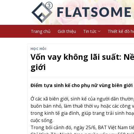
Skip
to
content
Trang chủ
Giới thiệu
Tin tức
Thiết kế đồ h
HỌC HỎI
Vốn vay không lãi suất: N
giới
Điểm tựa sinh kế cho phụ nữ vùng biên giới
Ở các xã biên giới, sinh kế của người dân thườ
buôn bán nhỏ, làm thuê thời vụ hoặc các công v
trong kinh tế gia đình, giúp trang trải sinh h
cuộc sống.
Trong bối cảnh đó, ngày 25/6, BAT Việt Nam ti