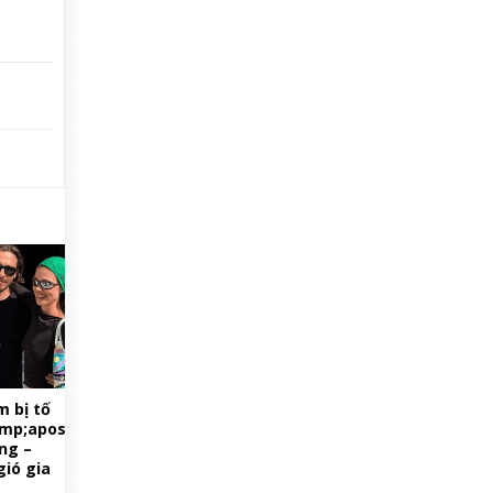
.
 bị tố
mp;apos;
ng –
gió gia