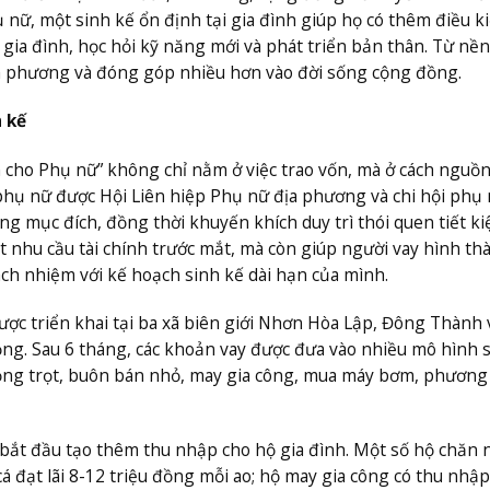
nữ, một sinh kế ổn định tại gia đình giúp họ có thêm điều k
 gia đình, học hỏi kỹ năng mới và phát triển bản thân. Từ nề
ịa phương và đóng góp nhiều hơn vào đời sống cộng đồng.
h kế
 cho Phụ nữ” không chỉ nằm ở việc trao vốn, mà ở cách nguồ
 phụ nữ được Hội Liên hiệp Phụ nữ địa phương và chi hội phụ
g mục đích, đồng thời khuyến khích duy trì thói quen tiết k
t nhu cầu tài chính trước mắt, mà còn giúp người vay hình th
trách nhiệm với kế hoạch sinh kế dài hạn của mình.
ược triển khai tại ba xã biên giới Nhơn Hòa Lập, Đông Thành
ồng. Sau 6 tháng, các khoản vay được đưa vào nhiều mô hình 
rồng trọt, buôn bán nhỏ, may gia công, mua máy bơm, phương 
 bắt đầu tạo thêm thu nhập cho hộ gia đình. Một số hộ chăn 
cá đạt lãi 8-12 triệu đồng mỗi ao; hộ may gia công có thu nhập