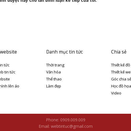
nh duyệt này cho lần bình luận kế tiếp của tôi.
 website
Danh mục tin tức
Chia sẻ
in tức
Thời trang
Thiết kế đồ
eb tin tức
Văn hóa
Thiết kế we
ebsite
Thể thao
Góc chia s
 hình lên áo
Làm đẹp
Học đồ họ
Video
Phone: 0909.009.009
Email: webtintuc@gmail.com