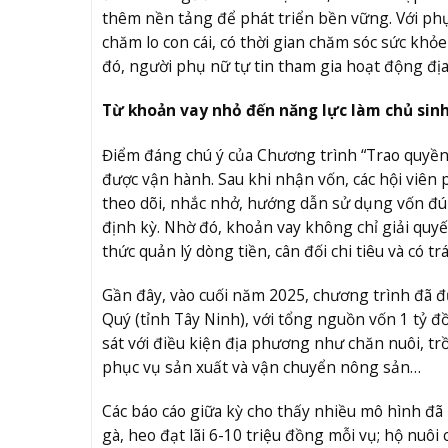
thêm nền tảng để phát triển bền vững. Với phụ 
chăm lo con cái, có thời gian chăm sóc sức khỏe
đó, người phụ nữ tự tin tham gia hoạt động đ
Từ khoản vay nhỏ đến năng lực làm chủ sin
Điểm đáng chú ý của Chương trình “Trao quyền
được vận hành. Sau khi nhận vốn, các hội viên
theo dõi, nhắc nhở, hướng dẫn sử dụng vốn đún
định kỳ. Nhờ đó, khoản vay không chỉ giải quyế
thức quản lý dòng tiền, cân đối chi tiêu và có 
Gần đây, vào cuối năm 2025, chương trình đã đ
Quý (tỉnh Tây Ninh), với tổng nguồn vốn 1 tỷ đ
sát với điều kiện địa phương như chăn nuôi, t
phục vụ sản xuất và vận chuyển nông sản…
Các báo cáo giữa kỳ cho thấy nhiều mô hình đã
gà, heo đạt lãi 6-10 triệu đồng mỗi vụ; hộ nuôi 