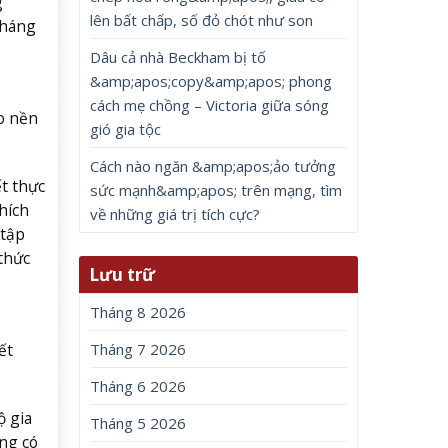
g
lên bất chấp, số đỏ chót như son
tháng
Dâu cả nhà Beckham bị tố
&amp;apos;copy&amp;apos; phong
cách mẹ chồng – Victoria giữa sóng
o nền
gió gia tộc
Cách nào ngăn &amp;apos;ảo tưởng
ết thực
sức mạnh&amp;apos; trên mạng, tìm
hích
về những giá trị tích cực?
 tập
thức
Lưu trữ
Tháng 8 2026
ết
Tháng 7 2026
Tháng 6 2026
ộ gia
Tháng 5 2026
ũng có