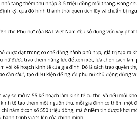
 nhỏ tăng thêm thu nhập 3-5 triệu đồng mỗi tháng. Đáng chú 
 định kỳ, qua đó hình thành thói quen tích lũy và chuẩn bị ng
yền cho Phụ nữ” của BAT Việt Nam đều sử dụng vốn vay phát 
hỏ được đặt trong cơ chế đồng hành phù hợp, giá trị tạo ra 
hụ nữ được trao thêm năng lực để xem xét, lựa chọn cách làm
m với kế hoạch kinh tế của gia đình. Đó là cách trao quyền th
trao cần câu”, tạo điều kiện để người phụ nữ chủ động đứng 
 vay sẽ mở ra 55 kế hoạch làm kinh tế cụ thể. Và nếu mỗi kh
kinh tế tạo thêm một nguồn thu, mỗi gia đình có thêm một 
ng chỉ nằm ở con số 550 triệu đồng, mà ở niềm tin được khơi m
ủ hành trình vươn lên của chính mình.