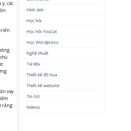
ý, các
Hình ảnh
uồn
Học hỏi
triển
Học hỏi YouCat
Học Wordpress
không
Nghệ thuật
 phù
Tài liệu
ực
vững
Thiết kế đồ họa
Thiết kế website
oản vay
Tin tức
điểm
ở rằng
Videos