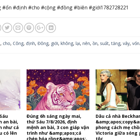
g #ổn #định #cho #cộng #đồng #biên #giới1782728221
n
,
cho
,
Công
,
định
,
Đông
,
giới
,
không
,
lại
,
nên
,
ồn
,
suất
,
tăng
,
vây
,
vốn
 Sáu
Đúng 6h sáng ngày mai,
Dâu cả nhà Beckham
h an bài,
thứ Sáu 7/8/2026, định
&amp;apos;copy&a
nh như cá
mệnh an bài, 3 con giáp vận
phong cách mẹ chồ
u có lên
trình như &amp;apos;cá
Victoria giữa sóng 
chép hóa rồng&amp;apos;,
tộc