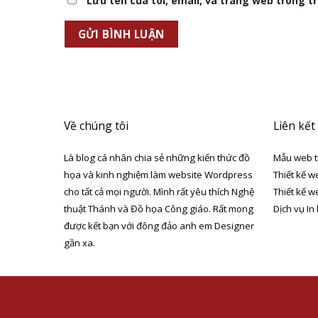
Lưu tên của tôi, email, và trang web trong trì
Về chúng tôi
Liên kết
Là blog cá nhân chia sẻ những kiến thức đồ
Mẫu web t
họa và kinh nghiệm làm website Wordpress
Thiết kế w
cho tất cả mọi người. Mình rất yêu thích Nghệ
Thiết kế w
thuật Thánh và Đồ họa Công giáo. Rất mong
Dịch vụ In
được kết bạn với đông đảo anh em Designer
gần xa.