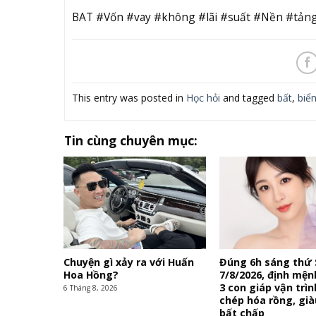
BAT #Vốn #vay #không #lãi #suất #Nền #tản
This entry was posted in
Học hỏi
and tagged
bất
,
biể
Tin cùng chuyên mục:
Chuyện gì xảy ra với Huấn
Đúng 6h sáng thứ
Hoa Hồng?
7/8/2026, định mện
3 con giáp vận trì
6 Tháng 8, 2026
chép hóa rồng, già
bất chấp