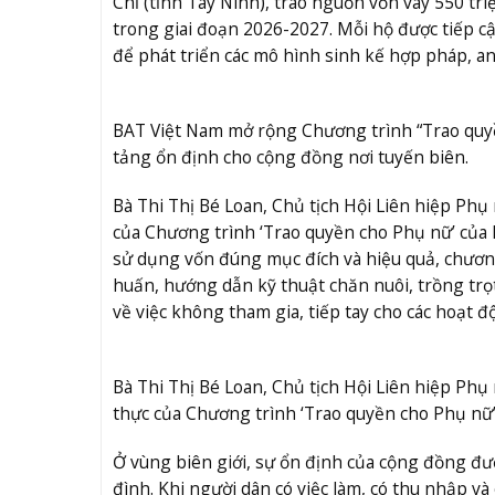
Chỉ (tỉnh Tây Ninh), trao nguồn vốn vay 550 t
trong giai đoạn 2026-2027. Mỗi hộ được tiếp c
để phát triển các mô hình sinh kế hợp pháp, an 
BAT Việt Nam mở rộng Chương trình “Trao quyề
tảng ổn định cho cộng đồng nơi tuyến biên.
Bà Thi Thị Bé Loan, Chủ tịch Hội Liên hiệp Phụ 
của Chương trình ‘Trao quyền cho Phụ nữ’ của
sử dụng vốn đúng mục đích và hiệu quả, chươn
huấn, hướng dẫn kỹ thuật chăn nuôi, trồng trọ
về việc không tham gia, tiếp tay cho các hoạt đ
Bà Thi Thị Bé Loan, Chủ tịch Hội Liên hiệp Phụ
thực của Chương trình ‘Trao quyền cho Phụ nữ’
Ở vùng biên giới, sự ổn định của cộng đồng đượ
đình. Khi người dân có việc làm, có thu nhập v