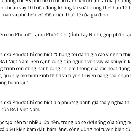
riệu đồng cho 55 phụ nữ có hoàn cảnh khó khăn tại địa phươn
ận khoản vay 10 triệu đồng không lãi suất trong thời hạn 12 
toàn và phù hợp với điều kiện thực tế của gia đình.
n cho Phụ nữ” tại xã Phước Chỉ (tỉnh Tây Ninh), góp phần tạ
nữ xã Phước Chỉ cho biết: “Chúng tôi đánh giá cao ý nghĩa thi
 BAT Việt Nam. Bên cạnh cung cấp nguồn vốn vay và khuyến k
g trình còn đồng hành cùng chị em thông qua các hoạt động
t, quản lý mô hình kinh tế hộ và tuyên truyền nâng cao nhận 
ộng buôn lậu”.
 nữ xã Phước Chỉ cho biết địa phương đánh giá cao ý nghĩa thi
 của BAT Việt Nam.
c tạo nên từ nhiều lớp nền, trong đó có đời sống của từng h
à có điều kiện bám đất, bám làng, cộng đồng nơi tuyến biên c