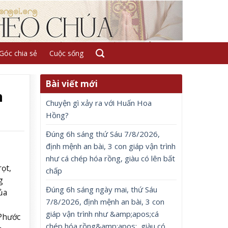
Góc chia sẻ
Cuộc sống
Bài viết mới
n
Chuyện gì xảy ra với Huấn Hoa
Hồng?
Đúng 6h sáng thứ Sáu 7/8/2026,
định mệnh an bài, 3 con giáp vận trình
như cá chép hóa rồng, giàu có lên bất
ọt,
chấp
g
Đúng 6h sáng ngày mai, thứ Sáu
ủa
7/8/2026, định mệnh an bài, 3 con
giáp vận trình như &amp;apos;cá
 Phước
chép hóa rồng&amp;apos;, giàu có