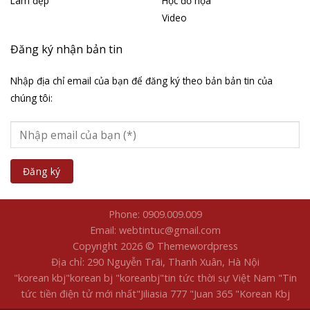
Làm đẹp
Học đồ họa
Video
Đăng ký nhận bản tin
Nhập địa chỉ email của bạn để đăng ký theo bản bản tin của
chúng tôi:
Phone: 0909.009.009
Email: webtintuc@gmail.com
Copyright 2026 © Themewordpress
Địa chỉ: 290 Nguyễn Trãi, Thanh Xuân, Hà Nội
"korean kbj​
"korean bj
"koreanbj​
"tin tức thời sự Việt Nam
"Tin
tức tiền điện tử mới nhất​
"Jiliasia 777
"Juan 365
"Korean Kbj