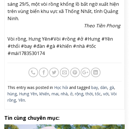
sáng 29/5, một vòi rồng khổng lồ bất ngờ xuất hiện
trên vùng biển khu vực xã Thống Nhất, tỉnh Quảng
Ninh.
Theo Tiền Phong
Vòi rồng, Hưng Yên#Vòi #rồng #ở #Hưng #Yên
#thổi #bay #đàn #gà #khiến #nhà #tốc
#mái1783530174
This entry was posted in
Học hỏi
and tagged
bay
,
dàn
,
gà
,
hùng
,
Hưng Yên
,
khiến
,
mai
,
nhà
,
ở
,
rộng
,
thời
,
tốc
,
với
,
Vòi
rồng
,
Yên
.
Tin cùng chuyên mục: