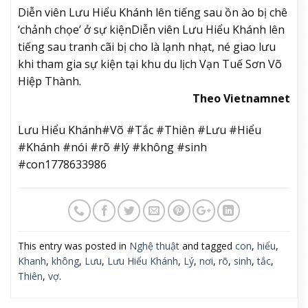
Diễn viên Lưu Hiểu Khánh lên tiếng sau ồn ào bị chê
‘chảnh chọe’ ở sự kiện
Diễn viên Lưu Hiểu Khánh lên
tiếng sau tranh cãi bị cho là lạnh nhạt, né giao lưu
khi tham gia sự kiện tại khu du lịch Vạn Tuế Sơn Võ
Hiệp Thành.
Theo Vietnamnet
Lưu Hiểu Khánh#Võ #Tắc #Thiên #Lưu #Hiểu
#Khánh #nói #rõ #lý #không #sinh
#con1778633986
This entry was posted in
Nghệ thuật
and tagged
con
,
hiểu
,
Khanh
,
không
,
Lưu
,
Lưu Hiểu Khánh
,
Lý
,
nơi
,
rõ
,
sinh
,
tắc
,
Thiên
,
vợ
.