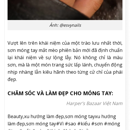
Ảnh: @esvynails
Vượt lên trên khái niệm của một trào lưu nhất thời,
sơn móng tay mắt mèo phiên bản mới đã định chuẩn
lại khái niệm về sự lộng lẫy. Nó không chỉ là màu
sơn, mà là một món trang sức lấp lánh, chuyển động
nhịp nhàng lẫn kiêu hãnh theo từng cử chỉ của phái
đẹp.
CHĂM SÓC VÀ LÀM ĐẸP CHO MÓNG TAY:
Harper’s Bazaar Việt Nam
Beauty,xu hướng làm đẹp,sơn móng tayxu hướng
làm đẹp,sơn móng tay#Vì #sao #kiểu #sơn #móng