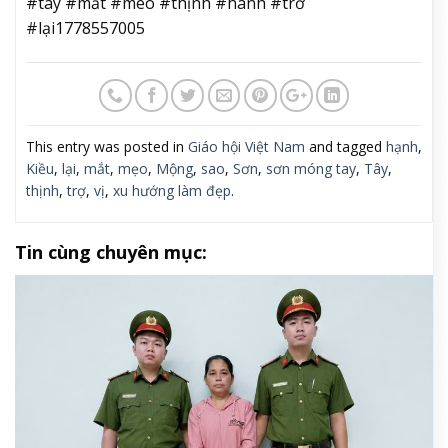
#tay #mắt #mèo #thịnh #hành #trở
#lại1778557005
This entry was posted in
Giáo hội Việt Nam
and tagged
hạnh
,
Kiều
,
lại
,
mắt
,
mẹo
,
Mộng
,
sao
,
Sơn
,
sơn móng tay
,
Tây
,
thịnh
,
trợ
,
vị
,
xu hướng làm đẹp
.
Tin cùng chuyên mục: