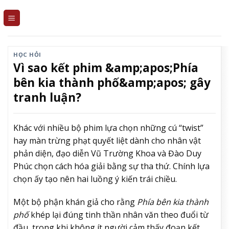
Skip
to
content
HỌC HỎI
Vì sao kết phim &amp;apos;Phía
bên kia thành phố&amp;apos; gây
tranh luận?
Khác với nhiều bộ phim lựa chọn những cú “twist”
hay màn trừng phạt quyết liệt dành cho nhân vật
phản diện, đạo diễn Vũ Trường Khoa và Đào Duy
Phúc chọn cách hóa giải bằng sự tha thứ. Chính lựa
chọn ấy tạo nên hai luồng ý kiến trái chiều.
Một bộ phận khán giả cho rằng
Phía bên kia thành
phố
khép lại đúng tinh thần nhân văn theo đuổi từ
đầu, trong khi không ít người cảm thấy đoạn kết