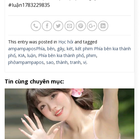
#luận1783229835
This entry was posted in
Học hỏi
and tagged
ampampaposPhía
,
bên
,
gây
,
két
,
kết phim Phía bên kia thành
phố
,
KIA
,
luận
,
Phía bên kia thành phố
,
phim
,
phởampampapos
,
sao
,
thành
,
tranh
,
vị
.
Tin cùng chuyên mục: