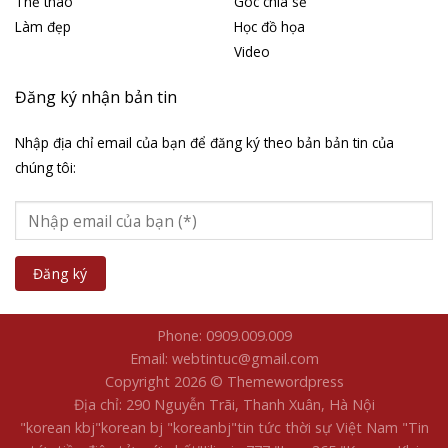
Thể thao
Góc chia sẻ
Làm đẹp
Học đồ họa
Video
Đăng ký nhận bản tin
Nhập địa chỉ email của bạn để đăng ký theo bản bản tin của
chúng tôi:
Phone: 0909.009.009
Email: webtintuc@gmail.com
Copyright 2026 © Themewordpress
Địa chỉ: 290 Nguyễn Trãi, Thanh Xuân, Hà Nội
"korean kbj​
"korean bj
"koreanbj​
"tin tức thời sự Việt Nam
"Tin