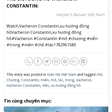
CONSTANTIN:
Harper’s Bazaar Việt Nam
Watch,Vacheron Constantin,xu hướng đồng
hồVacheron Constantin,xu hướng đồng
hồ#Vacheron #Constantin #mở #chương #viễn
#trong #miền #chế #tác1782961580
This entry was posted in
Giáo hội Việt Nam
and tagged
chê
,
Chương
,
Constantin
,
miền
,
mở
,
tắc
,
trong
,
Vacheron
,
Vacheron Constantin
,
Viên
,
xu hướng đồng hồ
.
Tin cùng chuyên mục: