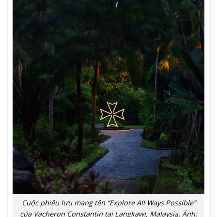
Cuộc phiêu lưu mang tên “Explore All Ways Possible”
của Vacheron Constantin tại Langkawi, Malaysia. Ảnh: