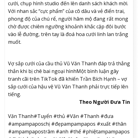
cưới, chụp hình studio đến lên danh sách khách mời.
Với nhan sắc “cực phẩm” của cô dâu và vẻ điển trai,
phong độ của chú rể, người hâm mộ đang rất mong
chờ được chiêm ngưỡng khoảnh khắc cặp đôi bước
vào lễ đường, trên tay là đoá hoa cưới linh lan trắng
muốt.
Vợ sắp cưới của cầu thủ Vũ Văn Thanh đáp trả thẳng
thắn khi bị chê bai ngoại hình
Một bình luận gây
tranh cãi trên TikTok đã khiến Trần Bích Hạnh – vợ
sắp cưới của hậu vệ Vũ Văn Thanh phải trực tiếp lên
tiếng.
Theo Người Đưa Tin
Văn Thanh#Tuyển #thủ #Văn #Thanh #đưa
#ampampaposchị #đẹpampampapos #xuất #thân
#ampampapostrâm #anh #thế #phiệtampampapos