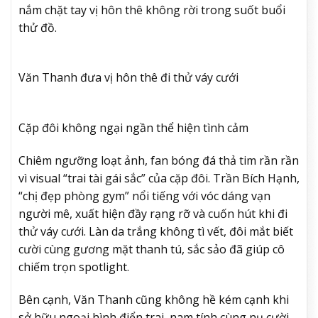
nắm chặt tay vị hôn thê không rời trong suốt buổi
thử đồ.
Văn Thanh đưa vị hôn thê đi thử váy cưới
Cặp đôi không ngại ngần thể hiện tình cảm
Chiêm ngưỡng loạt ảnh, fan bóng đá thả tim rần rần
vì visual “trai tài gái sắc” của cặp đôi. Trần Bích Hạnh,
“chị đẹp phòng gym” nổi tiếng với vóc dáng vạn
người mê, xuất hiện đầy rạng rỡ và cuốn hút khi đi
thử váy cưới. Làn da trắng không tì vết, đôi mắt biết
cười cùng gương mặt thanh tú, sắc sảo đã giúp cô
chiếm trọn spotlight.
Bên cạnh, Văn Thanh cũng không hề kém cạnh khi
sở hữu ngoại hình điển trai, nam tính cùng nụ cười