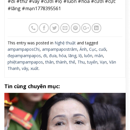
#đi #thử #váy #cưới #lộ #luôn #hoa #cưới #cực
#lãng #mạn1778395561
This entry was posted in
Nghệ thuật
and tagged
ampampaposChị
,
ampampapostrâm
,
Ánh
,
Cục
,
cuối
,
đẹpampampapos
,
đi
,
đưa
,
hóa
,
lãng
,
lộ
,
luôn
,
mắn
,
phiệtampampapos
,
thân
,
thành
,
thể
,
Thu
,
tuyển
,
Vạn
,
Văn
Thanh
,
vây
,
xuất
.
Tin cùng chuyên mục: