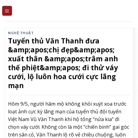
Skip
to
content
NGHỆ THUẬT
Tuyển thủ Văn Thanh đưa
&amp;apos;chị đẹp&amp;apos;
xuất thân &amp;apos;trâm anh
thế phiệt&amp;apos; đi thử váy
cưới, lộ luôn hoa cưới cực lãng
mạn
Hôm 9/5, người hâm mộ không khỏi xuýt xoa trước
loạt ảnh cực kỳ lãng mạn của tuyển thủ đội tuyển
Việt Nam Vũ Văn Thanh khi hộ tống “nửa kia” đi
chọn váy cưới. Không còn là một “chiến binh” gai góc
trên sân cỏ, Văn Thanh lộ rõ vẻ chiều chuộng, luôn