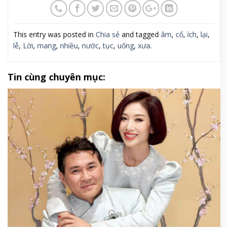
This entry was posted in
Chia sẻ
and tagged
âm
,
cổ
,
ích
,
lại
,
lễ
,
Lời
,
mang
,
nhiều
,
nước
,
tục
,
uống
,
xưa
.
Tin cùng chuyên mục: