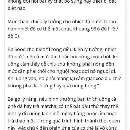
không đòi hỏi bất kỳ chất bổ sung hay thiết bị đặc
biệt nào.
Mức tham chiếu lý tưởng cho nhiệt độ nước là cao
hơn nhiệt độ cơ thể một chút, khoảng 98.6 độ F (37
độ C).
Bà Sood cho biết: “Trong điều kiện lý tưởng, nhiệt
độ nước nên ở mức ấm hoặc hơi nóng một chút, khi
uống cảm thấy dễ chịu chứ không phải nóng đến
mức cần phải thổi cho nguội hoặc đợi nó nguội đi.
Khi uống vào, nó phải mang lại cảm giác xoa dịu chứ
không phải kích ứng hay quá nóng bỏng.”
Bà gợi ý rằng, nếu bình thường bạn thích uống cà
phê đá hay trà matcha, có thể bắt đầu thử thay thế
một ly đồ uống lạnh mỗi ngày bằng nước ấm hoặc
trà thảo mộc. Trong quá trình hình thành thói quen
này, việc chú ý đến phản ứng của cơ thể là vô cùng