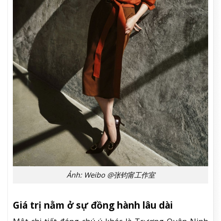
Ảnh: Weibo @张钧甯工作室
Giá trị nằm ở sự đồng hành lâu dài