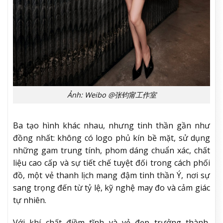
Ảnh: Weibo @张钧甯工作室
Ba tạo hình khác nhau, nhưng tinh thần gần như
đồng nhất: không có logo phủ kín bề mặt, sử dụng
những gam trung tính, phom dáng chuẩn xác, chất
liệu cao cấp và sự tiết chế tuyệt đối trong cách phối
đồ, một vẻ thanh lịch mang đậm tinh thần Ý, nơi sự
sang trọng đến từ tỷ lệ, kỹ nghệ may đo và cảm giác
tự nhiên.
Với khí chất điềm tĩnh và vẻ đẹp trưởng thành,