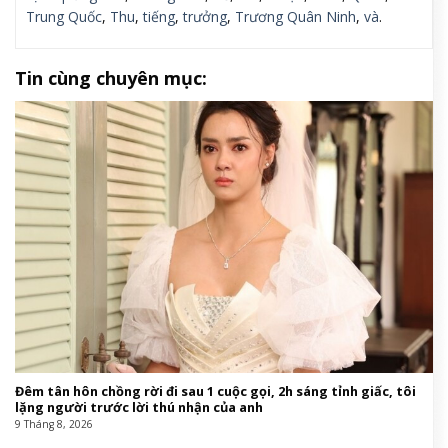
Trung Quốc
,
Thu
,
tiếng
,
trưởng
,
Trương Quân Ninh
,
và
.
Tin cùng chuyên mục:
Đêm tân hôn chồng rời đi sau 1 cuộc gọi, 2h sáng tỉnh giấc, tôi
lặng người trước lời thú nhận của anh
9 Tháng 8, 2026