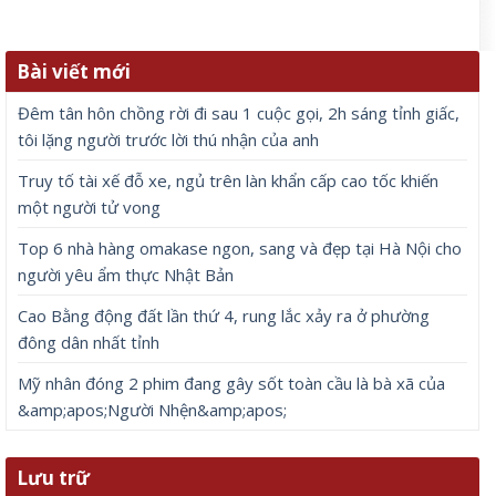
Bài viết mới
Đêm tân hôn chồng rời đi sau 1 cuộc gọi, 2h sáng tỉnh giấc,
tôi lặng người trước lời thú nhận của anh
Truy tố tài xế đỗ xe, ngủ trên làn khẩn cấp cao tốc khiến
một người tử vong
Top 6 nhà hàng omakase ngon, sang và đẹp tại Hà Nội cho
người yêu ẩm thực Nhật Bản
Cao Bằng động đất lần thứ 4, rung lắc xảy ra ở phường
đông dân nhất tỉnh
Mỹ nhân đóng 2 phim đang gây sốt toàn cầu là bà xã của
&amp;apos;Người Nhện&amp;apos;
Lưu trữ