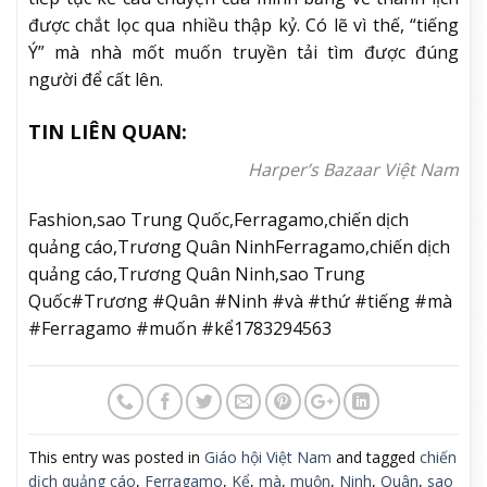
được chắt lọc qua nhiều thập kỷ. Có lẽ vì thế, “tiếng
Ý” mà nhà mốt muốn truyền tải tìm được đúng
người để cất lên.
TIN LIÊN QUAN:
Harper’s Bazaar Việt Nam
Fashion,sao Trung Quốc,Ferragamo,chiến dịch
quảng cáo,Trương Quân NinhFerragamo,chiến dịch
quảng cáo,Trương Quân Ninh,sao Trung
Quốc#Trương #Quân #Ninh #và #thứ #tiếng #mà
#Ferragamo #muốn #kể1783294563
This entry was posted in
Giáo hội Việt Nam
and tagged
chiến
dịch quảng cáo
,
Ferragamo
,
Kể
,
mà
,
muộn
,
Ninh
,
Quân
,
sao