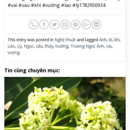
#vai #sau #khi #vướng #lao #lý1782950934
This entry was posted in
Nghệ thuật
and tagged
Ánh
,
bí
,
khi
,
Lào
,
Lý
,
Ngọc
,
sâu
,
thấy
,
trưởng
,
Trương Ngọc Ánh
,
vai
,
vượng
.
Tin cùng chuyên mục: