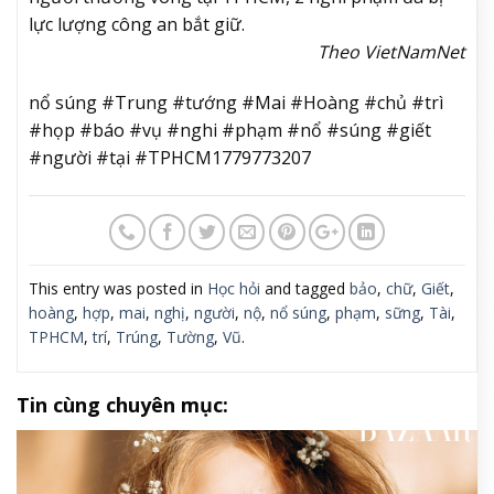
lực lượng công an bắt giữ.
Theo VietNamNet
nổ súng #Trung #tướng #Mai #Hoàng #chủ #trì
#họp #báo #vụ #nghi #phạm #nổ #súng #giết
#người #tại #TPHCM1779773207
This entry was posted in
Học hỏi
and tagged
bảo
,
chữ
,
Giết
,
hoàng
,
hợp
,
mai
,
nghị
,
người
,
nộ
,
nổ súng
,
phạm
,
sững
,
Tài
,
TPHCM
,
trí
,
Trúng
,
Tường
,
Vũ
.
Tin cùng chuyên mục: