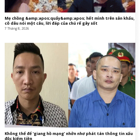
Mẹ chồng &amp;apos;quẩy&amp;apos; hết mình trên sân khấu,
cô dâu nói một câu, lời đáp của chú rể gây sốt
7 Tháng 8, 2026
Không thể để ‘giang hồ mạng’ nhởn nhơ phát tán thông tin xấu
độc kiếm tiền