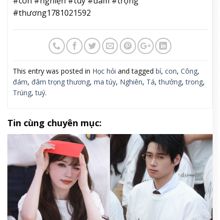
#con #nghiện #túy #đâm #trọng
#thương1781021592
This entry was posted in
Học hỏi
and tagged
bí
,
con
,
Công
,
đám
,
đâm trọng thương
,
ma túy
,
Nghiên
,
Tá
,
thưởng
,
trong
,
Trúng
,
tuý
.
Tin cùng chuyên mục: