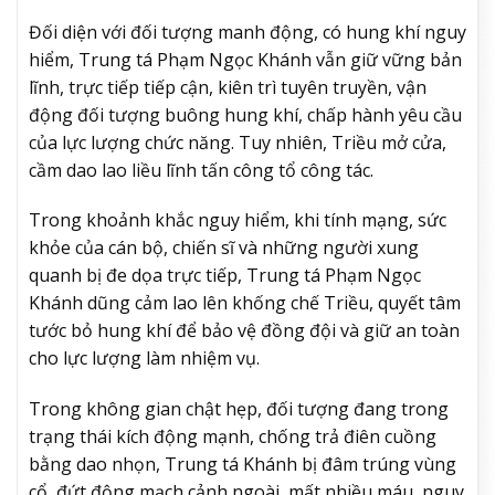
Đối diện với đối tượng manh động, có hung khí nguy
hiểm, Trung tá Phạm Ngọc Khánh vẫn giữ vững bản
lĩnh, trực tiếp tiếp cận, kiên trì tuyên truyền, vận
động đối tượng buông hung khí, chấp hành yêu cầu
của lực lượng chức năng. Tuy nhiên, Triều mở cửa,
cầm dao lao liều lĩnh tấn công tổ công tác.
Trong khoảnh khắc nguy hiểm, khi tính mạng, sức
khỏe của cán bộ, chiến sĩ và những người xung
quanh bị đe dọa trực tiếp, Trung tá Phạm Ngọc
Khánh dũng cảm lao lên khống chế Triều, quyết tâm
tước bỏ hung khí để bảo vệ đồng đội và giữ an toàn
cho lực lượng làm nhiệm vụ.
Trong không gian chật hẹp, đối tượng đang trong
trạng thái kích động mạnh, chống trả điên cuồng
bằng dao nhọn, Trung tá Khánh bị đâm trúng vùng
cổ, đứt động mạch cảnh ngoài, mất nhiều máu, nguy