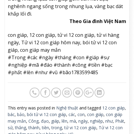
nghênh ngang sống trong nhung lụa, vàng bạc dát
khắp lối đi.
Theo Gia đình Việt Nam
con giáp, 12 con giáp, tử vi 12 con giáp, tử vi hàng
ngày, Tử vi 12 con giáp hôm nay, bói tử vi 12 con
giáp, con giáp may mắn
#Trong #các #ngày #tháng #con #giáp #sự
#nghiệp #mã #đáo #thành #công #tiền #bạc
#phất #lên #như #vũ #bão1783599485
This entry was posted in
Nghệ thuật
and tagged
12 con giáp
,
bác
,
bảo
,
bói tử vi 12 con giáp
,
các
,
con
,
con giáp
,
con giáp
may mắn
,
Công
,
đạo
,
giáp
,
lên
,
mà
,
ngày
,
nghiệp
,
như
,
Phát
,
sử
,
thắng
,
thành
,
tiền
,
trong
,
tử vi 12 con giáp
,
Tử vi 12 con