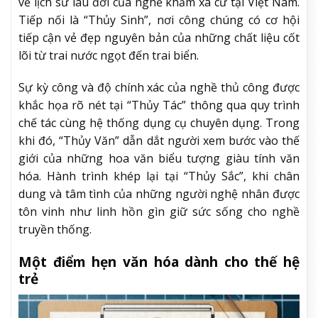
về lịch sử lâu đời của nghề khảm xà cừ tại Việt Nam.
Tiếp nối là “Thủy Sinh”, nơi công chúng có cơ hội
tiếp cận vẻ đẹp nguyên bản của những chất liệu cốt
lõi từ trai nước ngọt đến trai biển.
Sự kỳ công và độ chính xác của nghề thủ công được
khắc họa rõ nét tại “Thủy Tác” thông qua quy trình
chế tác cùng hệ thống dụng cụ chuyên dụng. Trong
khi đó, “Thủy Văn” dẫn dắt người xem bước vào thế
giới của những hoa văn biểu tượng giàu tính văn
hóa. Hành trình khép lại tại “Thủy Sắc”, khi chân
dung và tâm tình của những người nghệ nhân được
tôn vinh như linh hồn gìn giữ sức sống cho nghề
truyền thống.
Một điểm hẹn văn hóa dành cho thế hệ
trẻ