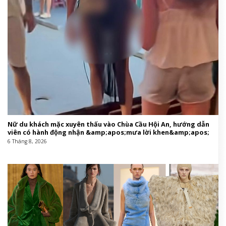
Nữ du khách mặc xuyên thấu vào Chùa Cầu Hội An, hướng dẫn
viên có hành động nhận &amp;apos;mưa lời khen&amp;apos;
6 Tháng 8, 2026