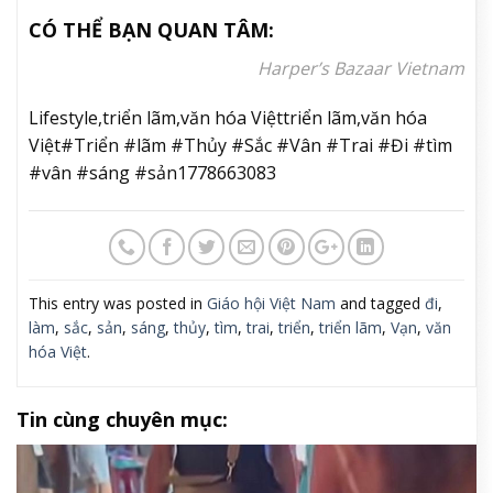
CÓ THỂ BẠN QUAN TÂM:
Harper’s Bazaar Vietnam
Lifestyle,triển lãm,văn hóa Việttriển lãm,văn hóa
Việt#Triển #lãm #Thủy #Sắc #Vân #Trai #Đi #tìm
#vân #sáng #sản1778663083
This entry was posted in
Giáo hội Việt Nam
and tagged
đi
,
làm
,
sắc
,
sản
,
sáng
,
thủy
,
tìm
,
trai
,
triển
,
triển lãm
,
Vạn
,
văn
hóa Việt
.
Tin cùng chuyên mục: