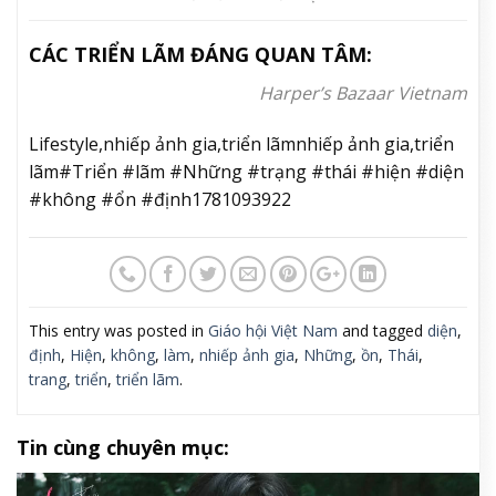
CÁC TRIỂN LÃM ĐÁNG QUAN TÂM:
Harper’s Bazaar Vietnam
Lifestyle,nhiếp ảnh gia,triển lãmnhiếp ảnh gia,triển
lãm#Triển #lãm #Những #trạng #thái #hiện #diện
#không #ổn #định1781093922
This entry was posted in
Giáo hội Việt Nam
and tagged
diện
,
định
,
Hiện
,
không
,
làm
,
nhiếp ảnh gia
,
Những
,
ồn
,
Thái
,
trang
,
triển
,
triển lãm
.
Tin cùng chuyên mục: