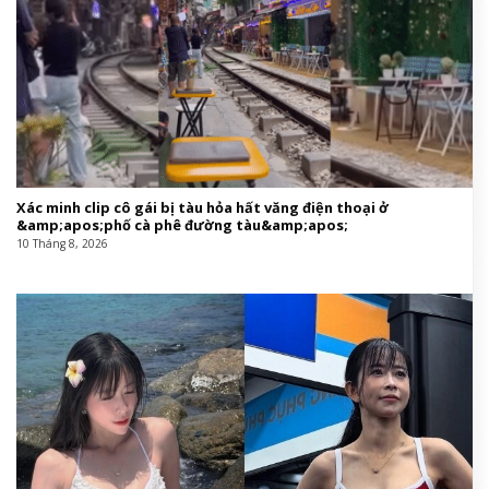
Xác minh clip cô gái bị tàu hỏa hất văng điện thoại ở
&amp;apos;phố cà phê đường tàu&amp;apos;
10 Tháng 8, 2026