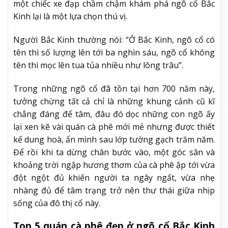
một chiếc xe đạp chầm chậm khám phá ngõ cổ Bắc
Kinh lại là một lựa chọn thú vị.
Người Bắc Kinh thường nói: “Ở Bắc Kinh, ngõ cổ có
tên thì số lượng lên tới ba nghìn sáu, ngõ cổ không
tên thì mọc lên tua tủa nhiều như lông trâu”.
Trong những ngõ cổ đã tồn tại hơn 700 năm này,
tưởng chừng tất cả chỉ là những khung cảnh cũ kĩ
chẳng đáng để tâm, đâu đó dọc những con ngõ ấy
lại xen kẽ vài quán cà phê mới mẻ nhưng được thiết
kế dung hoà, ẩn mình sau lớp tường gạch trăm năm.
Để rồi khi ta dừng chân bước vào, một góc sân và
khoảng trời ngập hương thơm của cà phê ập tới vừa
đột ngột đủ khiến người ta ngây ngất, vừa nhẹ
nhàng đủ để tâm trạng trở nên thư thái giữa nhịp
sống của đô thị cổ này.
Top 5 quán cà phê đẹp ở ngõ cổ Bắc Kinh