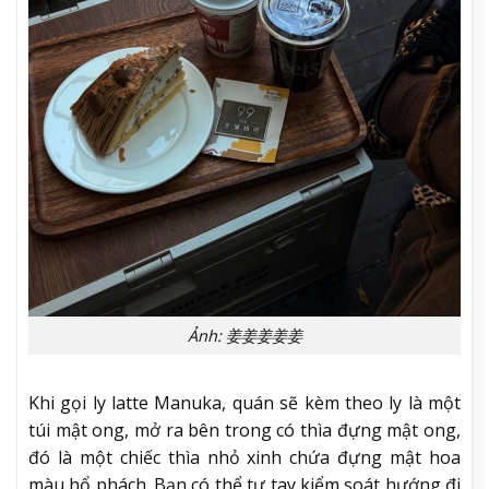
Ảnh: 姜姜姜姜姜
Khi gọi ly latte Manuka, quán sẽ kèm theo ly là một
túi mật ong, mở ra bên trong có thìa đựng mật ong,
đó là một chiếc thìa nhỏ xinh chứa đựng mật hoa
màu hổ phách. Bạn có thể tự tay kiểm soát hướng đi