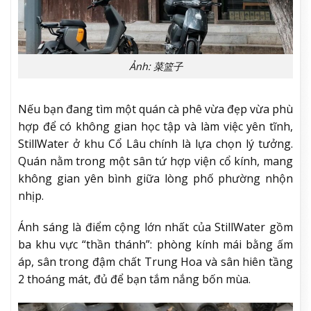
Ảnh: 菜篮子
Nếu bạn đang tìm một quán cà phê vừa đẹp vừa phù
hợp để có không gian học tập và làm việc yên tĩnh,
StillWater ở khu Cổ Lâu chính là lựa chọn lý tưởng.
Quán nằm trong một sân tứ hợp viện cổ kính, mang
không gian yên bình giữa lòng phố phường nhộn
nhịp.
Ánh sáng là điểm cộng lớn nhất của StillWater gồm
ba khu vực “thần thánh”: phòng kính mái bằng ấm
áp, sân trong đậm chất Trung Hoa và sân hiên tầng
2 thoáng mát, đủ để bạn tắm nắng bốn mùa.