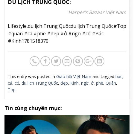
DU LỊCH TRUNG QUỐC:
Harper’s Bazaar Việt Nam
Lifestyle,du lịch Trung Quốcdu lịch Trung Quốc#Top
#quán #cà #phê #đẹp #ở #ngõ #cổ #Bắc
#Kinh1781518370
This entry was posted in
Giáo hội Việt Nam
and tagged
bác
,
cả
,
cổ
,
du lịch Trung Quốc
,
đẹp
,
Kính
,
ngờ
,
ở
,
phê
,
Quân
,
Top
.
Tin cùng chuyên mục: