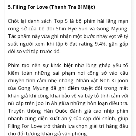
5. Filing For Love (Thanh Tra Bí Mật)
Chốt lại danh sách Top 5 là bộ phim hài lãng mạn
công sở của bộ đôi Shin Hye Sun và Gong Myung.
Tác phẩm này vừa ghi nhận một bước nhảy vọt về tỷ
suất người xem khi tập 6 đạt rating 9,4%, gần gấp
đôi so với tập trước đó.
Phim tạo nên sự khác biệt nhờ lồng ghép yếu tố
kiểm toán những sai phạm nơi công sở vào câu
chuyện tình cảm nhẹ nhàng. Nhân vật Noh Ki Joon
của Gong Myung đã ghi điểm tuyệt đối trong mắt
khán giả khi công khai bảo vệ và bày tỏ tình cảm với
nữ cấp trên Joo In Ah giữa những hỗn loạn điều tra.
Truyền thông Hàn Quốc đánh giá cao nhịp phim
nhanh cùng diễn xuất ăn ý của cặp đôi chính, giúp
Filing For Love trở thành lựa chọn giải trí hàng đầu
cho đối tượng khán giả văn phòng.