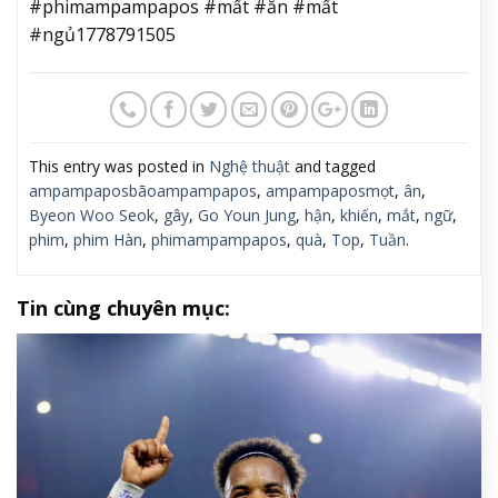
#phimampampapos #mất #ăn #mất
#ngủ1778791505
This entry was posted in
Nghệ thuật
and tagged
ampampaposbãoampampapos
,
ampampaposmọt
,
ân
,
Byeon Woo Seok
,
gây
,
Go Youn Jung
,
hận
,
khiến
,
mắt
,
ngữ
,
phim
,
phim Hàn
,
phimampampapos
,
quà
,
Top
,
Tuần
.
Tin cùng chuyên mục: