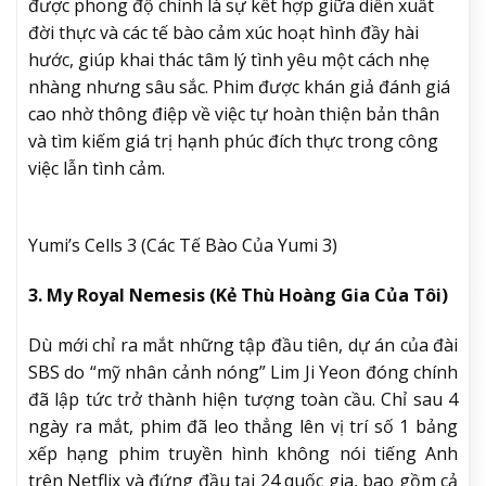
được phong độ chính là sự kết hợp giữa diễn xuất
đời thực và các tế bào cảm xúc hoạt hình đầy hài
hước, giúp khai thác tâm lý tình yêu một cách nhẹ
nhàng nhưng sâu sắc. Phim được khán giả đánh giá
cao nhờ thông điệp về việc tự hoàn thiện bản thân
và tìm kiếm giá trị hạnh phúc đích thực trong công
việc lẫn tình cảm.
Yumi’s Cells 3 (Các Tế Bào Của Yumi 3)
3.
My Royal Nemesis (Kẻ Thù Hoàng Gia Của Tôi)
Dù mới chỉ ra mắt những tập đầu tiên, dự án của đài
SBS do “mỹ nhân cảnh nóng” Lim Ji Yeon đóng chính
đã lập tức trở thành hiện tượng toàn cầu. Chỉ sau 4
ngày ra mắt, phim đã leo thẳng lên vị trí số 1 bảng
xếp hạng phim truyền hình không nói tiếng Anh
trên Netflix và đứng đầu tại 24 quốc gia, bao gồm cả