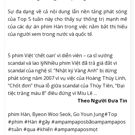
Sự đa dạng về cả nội dung lẫn nền tảng phát sóng
của Top 5 tuần này cho thấy sự thống trị mạnh mẽ
của các dự án phim Hàn trong việc nắm bắt thị hiếu
của người xem trong nước và quốc tế.
5 phim Việt ‘chết oan’ vì diễn viên – ca sĩ vướng
scandal và lao lý
Nhiều phim Việt đã trả giá đắt vì
scandal của nghệ sĩ. “Nhật ký Vàng Anh” bị dừng
phát sóng năm 2007 vì vụ việc của Hoàng Thùy Linh,
“Chốt đơn” thua lỗ giữa scandal của Thùy Tiên, “Đại
tiệc trăng máu 8” điêu đứng vì Miu Lê …
Theo Người Đưa Tin
phim Hàn, Byeon Woo Seok, Go Youn Jung#Top
#phim #Hàn #gây #ampampaposbãoampampapos
#tuần #qua #khiến #ampampaposmọt