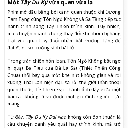
Một
Tây Du Ký
vừa quen vừa lạ
Phim mở đầu bằng bối cảnh quen thuộc khi Đường
Tam Tạng cùng Tôn Ngộ Không và Sa Tăng tiếp tục
hành trình sang Tây Thiên thỉnh kinh. Tuy nhiên,
mọi chuyện nhanh chóng thay đổi khi nhóm bị hàng
loạt yêu quái truy đuổi nhằm bắt Đường Tăng để
đạt được sự trường sinh bất tử.
Trong trận chiến hỗn loạn, Tôn Ngộ Không bất ngờ
bị quạt Ba Tiêu của Bà La Sát (Thiết Phiến Công
Chúa) thổi bay qua một khe nứt không gian và rơi
xuống Thái Lan hiện đại. Xa rời thế giới thần thoại
quen thuộc, Tề Thiên Đại Thánh tỉnh dậy giữa một
bãi rác khổng lồ và được một gia đình nghèo cưu
mang.
Từ đây,
Tây Du Ký Đại Náo
không còn đơn thuần là
câu chuyện đánh yêu quái hay thỉnh kinh, mà trở