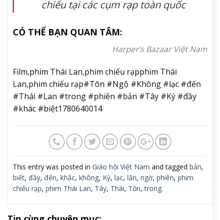
chiếu tại các cụm rạp toàn quốc
CÓ THỂ BẠN QUAN TÂM:
Harper’s Bazaar Việt Nam
Film,phim Thái Lan,phim chiếu rạpphim Thái
Lan,phim chiếu rạp#Tôn #Ngộ #Không #lạc #đến
#Thái #Lan #trong #phiên #bản #Tây #Ký #đầy
#khác #biệt1780640014
This entry was posted in
Giáo hội Việt Nam
and tagged
bản
,
biết
,
đầy
,
đến
,
khắc
,
không
,
Kỳ
,
lạc
,
lấn
,
ngờ
,
phiên
,
phim
chiếu rạp
,
phim Thái Lan
,
Tây
,
Thái
,
Tồn
,
trong
.
Tin cùng chuyên mục: