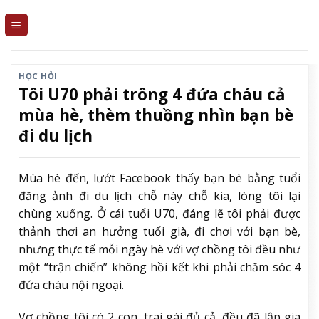
Skip
to
content
HỌC HỎI
Tôi U70 phải trông 4 đứa cháu cả
mùa hè, thèm thuồng nhìn bạn bè
đi du lịch
Mùa hè đến, lướt Facebook thấy bạn bè bằng tuổi
đăng ảnh đi du lịch chỗ này chỗ kia, lòng tôi lại
chùng xuống. Ở cái tuổi U70, đáng lẽ tôi phải được
thảnh thơi an hưởng tuổi già, đi chơi với bạn bè,
nhưng thực tế mỗi ngày hè với vợ chồng tôi đều như
một “trận chiến” không hồi kết khi phải chăm sóc 4
đứa cháu nội ngoại.
Vợ chồng tôi có 2 con, trai gái đủ cả, đều đã lập gia