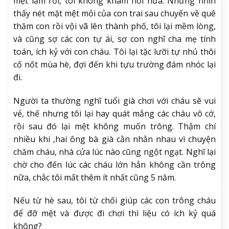
mệt lắm rồi, tôi không kham nổi nữa. Nhưng nhìn
thấy nét mặt mệt mỏi của con trai sau chuyến về quê
thăm con rồi vội vã lên thành phố, tôi lại mềm lòng,
và cũng sợ các con tự ái, sợ con nghĩ cha mẹ tính
toán, ích kỷ với con cháu. Tôi lại tặc lưỡi tự nhủ thôi
cố nốt mùa hè, đợi đến khi tựu trường đám nhóc lại
đi.
Người ta thường nghĩ tuổi già chơi với cháu sẽ vui
vẻ, thế nhưng tôi lại hay quát mắng các cháu vô cớ,
rồi sau đó lại mệt không muốn trông. Thậm chí
nhiều khi ,hai ông bà già cằn nhằn nhau vì chuyện
chăm cháu, nhà cửa lúc nào cũng ngột ngạt. Nghĩ lại
chờ cho đến lúc các cháu lớn hẳn không cần trông
nữa, chắc tôi mất thêm ít nhất cũng 5 năm.
Nếu từ hè sau, tôi từ chối giúp các con trông cháu
để đỡ mệt và được đi chơi thì liệu có ích kỷ quá
không?