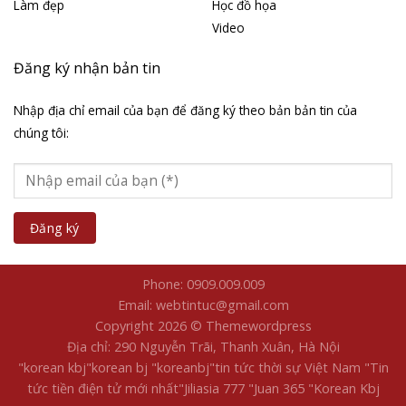
Làm đẹp
Học đồ họa
Video
Đăng ký nhận bản tin
Nhập địa chỉ email của bạn để đăng ký theo bản bản tin của
chúng tôi:
Phone: 0909.009.009
Email: webtintuc@gmail.com
Copyright 2026 © Themewordpress
Địa chỉ: 290 Nguyễn Trãi, Thanh Xuân, Hà Nội
"korean kbj​
"korean bj
"koreanbj​
"tin tức thời sự Việt Nam
"Tin
tức tiền điện tử mới nhất​
"Jiliasia 777
"Juan 365
"Korean Kbj