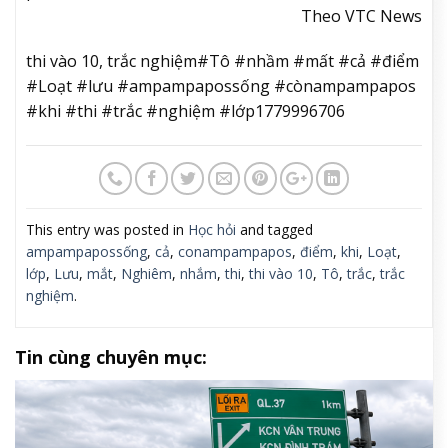
Theo VTC News
thi vào 10, trắc nghiệm#Tô #nhầm #mất #cả #điểm
#Loạt #lưu #ampampapossống #cònampampapos
#khi #thi #trắc #nghiệm #lớp1779996706
This entry was posted in
Học hỏi
and tagged
ampampapossống
,
cả
,
conampampapos
,
điểm
,
khi
,
Loạt
,
lớp
,
Lưu
,
mắt
,
Nghiêm
,
nhắm
,
thi
,
thi vào 10
,
Tô
,
trắc
,
trắc
nghiệm
.
Tin cùng chuyên mục: