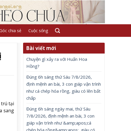
Góc chia sẻ
Cuộc sống
Bài viết mới
ị
Chuyện gì xảy ra với Huấn Hoa
Hồng?
Đúng 6h sáng thứ Sáu 7/8/2026,
định mệnh an bài, 3 con giáp vận trình
như cá chép hóa rồng, giàu có lên bất
chấp
trú tại
Đúng 6h sáng ngày mai, thứ Sáu
ưa sang
7/8/2026, định mệnh an bài, 3 con
giáp vận trình như &amp;apos;cá
chép hóa rồng&amp;apos;, giàu có