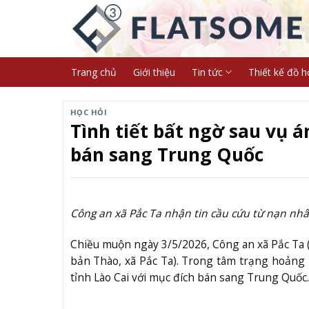
Skip
to
content
Trang chủ
Giới thiệu
Tin tức
Thiết kế đồ h
HỌC HỎI
Tình tiết bất ngờ sau vụ á
bán sang Trung Quốc
Công an xã Pắc Ta nhận tin cầu cứu từ nạn nh
Chiều muộn ngày 3/5/2026, Công an xã Pắc Ta (La
bản Thào, xã Pắc Ta). Trong tâm trạng hoảng l
tỉnh Lào Cai với mục đích bán sang Trung Quốc.