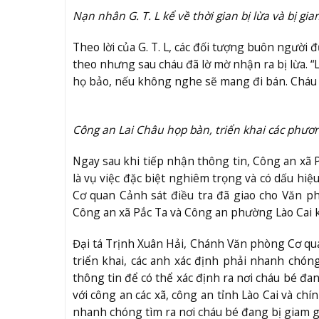
Nạn nhân G. T. L kể về thời gian bị lừa và bị gia
Theo lời của G. T. L, các đối tượng buôn người 
theo nhưng sau cháu đã lờ mờ nhận ra bị lừa. “
họ bảo, nếu không nghe sẽ mang đi bán. Cháu s
Công an Lai Châu họp bàn, triển khai các phươ
Ngay sau khi tiếp nhận thông tin, Công an xã P
là vụ việc đặc biệt nghiêm trọng và có dấu hi
Cơ quan Cảnh sát điều tra đã giao cho Văn ph
Công an xã Pắc Ta và Công an phường Lào Cai 
Đại tá Trịnh Xuân Hải, Chánh Văn phòng Cơ quan
triển khai, các anh xác định phải nhanh chóng
thông tin để có thể xác định ra nơi cháu bé đan
với công an các xã, công an tỉnh Lào Cai và ch
nhanh chóng tìm ra nơi cháu bé đang bị giam giữ