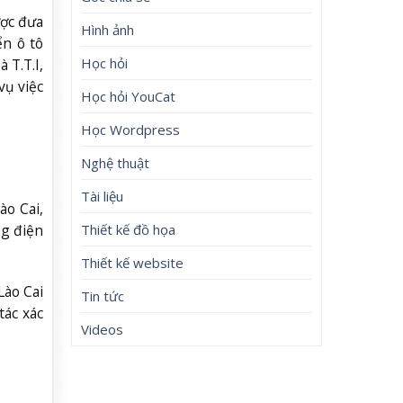
ược đưa
Hình ảnh
ển ô tô
Học hỏi
 T.T.I,
vụ việc
Học hỏi YouCat
Học Wordpress
Nghệ thuật
Tài liệu
ào Cai,
Thiết kế đồ họa
ng điện
Thiết kế website
Lào Cai
Tin tức
tác xác
Videos