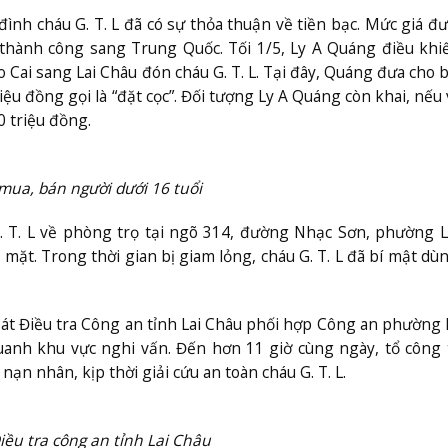
 đình cháu G. T. L đã có sự thỏa thuận về tiền bạc. Mức giá đ
 thành công sang Trung Quốc. Tối 1/5, Ly A Quáng điều khi
 Cai sang Lai Châu đón cháu G. T. L. Tại đây, Quáng đưa cho bà
iệu đồng gọi là “đặt cọc”. Đối tượng Ly A Quáng còn khai, nếu 
0 triệu đồng.
mua, bán người dưới 16 tuổi
. T. L về phòng trọ tại ngõ 314, đường Nhạc Sơn, phường L
ặt. Trong thời gian bị giam lỏng, cháu G. T. L đã bí mật dù
át Điều tra Công an tỉnh Lai Châu phối hợp Công an phường 
uanh khu vực nghi vấn. Đến hơn 11 giờ cùng ngày, tổ công 
ạn nhân, kịp thời giải cứu an toàn cháu G. T. L.
iều tra công an tỉnh Lai Châu