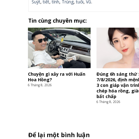
Suýt
,
tiết
,
tính
,
Trúng
,
tuổi
,
Vũ
.
Tin cùng chuyên mục:
Chuyện gì xảy ra với Huấn
Đúng 6h sáng thứ
Hoa Hồng?
7/8/2026, định mện
3 con giáp vận trì
6 Tháng 8, 2026
chép hóa rồng, già
bất chấp
6 Tháng 8, 2026
Để lại một bình luận