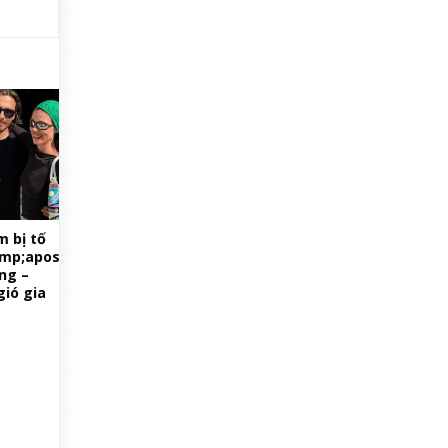
 bị tố
mp;apos;
ng –
gió gia