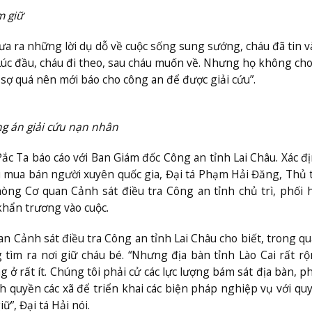
m giữ
đưa ra những lời dụ dỗ về cuộc sống sung sướng, cháu đã tin v
Lúc đầu, cháu đi theo, sau cháu muốn về. Nhưng họ không cho
ợ quá nên mới báo cho công an để được giải cứu”.
ng án giải cứu nạn nhân
ắc Ta báo cáo với Ban Giám đốc Công an tỉnh Lai Châu. Xác đ
ệu mua bán người xuyên quốc gia, Đại tá Phạm Hải Đăng, Thủ
òng Cơ quan Cảnh sát điều tra Công an tỉnh chủ trì, phối 
khẩn trương vào cuộc.
 Cảnh sát điều tra Công an tỉnh Lai Châu cho biết, trong qu
 tìm ra nơi giữ cháu bé. “Nhưng địa bàn tỉnh Lào Cai rất r
g ở rất ít. Chúng tôi phải cử các lực lượng bám sát địa bàn, p
ính quyền các xã để triển khai các biện pháp nghiệp vụ với qu
”, Đại tá Hải nói.