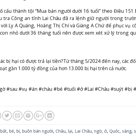
ố cấu thành tội “Mua bán người dưới 16 tuổi” theo Điều 151 
u tra Công an tỉnh Lai Châu đã ra lệnh giữ người trong trư
 với Ly A Quáng, Hoàng Thị Chí và Giàng A Chứ để phục vụ c
ôi con nhỏ dưới 36 tháng tuổi nên được xem xét xử lý trong qu
c bị hại có được trả lại tiền?
Từ tháng 5/2024 đến nay, các đố
ạt gần 1.000 tỷ đồng của hơn 13.000 bị hại trên cả nước.
ngờ #sau #vụ #án #cháu #bé #tuổi #ở #Lai #Châu #suýt #bị 
,
bất
,
bé
,
bí
,
buôn bán người
,
Châu
,
lại
,
Lai Châu
,
ngờ
,
ở
,
Quốc
,
sáng
,