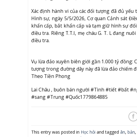
Xác định hành vi của các đối tượng đã đủ yếu t
Hình sự, ngày 5/5/2026, Cơ quan Cảnh sát Điề
khẩn cấp, bắt khẩn cấp và tạm giữ hình sự đối
điều tra. Riêng T.T.I, mẹ cháu G. T. L đang nu
điều tra.
Vụ lừa đảo xuyên biên giới gần 1.000 tỷ đồng: Cá
tượng trong đường dây này đã lừa đảo chiếm đo
Theo Tiền Phong
Lai Châu , buôn bán người #Tình #tiết #bất #
#sang #Trung #Quốc1779864885
This entry was posted in
Học hỏi
and tagged
ân
,
bản