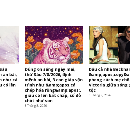
 Sáu
Đúng 6h sáng ngày mai,
Dâu cả nhà Beckham
h an bài,
thứ Sáu 7/8/2026, định
&amp;apos;copy&a
nh như cá
mệnh an bài, 3 con giáp vận
phong cách mẹ chồ
u có lên
trình như &amp;apos;cá
Victoria giữa sóng 
chép hóa rồng&amp;apos;,
tộc
giàu có lên bất chấp, số đỏ
6 Tháng 8, 2026
chót như son
6 Tháng 8, 2026