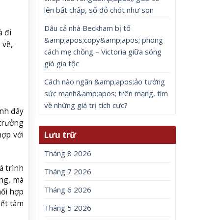
lên bất chấp, số đỏ chót như son
Dâu cả nhà Beckham bị tố
à đi
&amp;apos;copy&amp;apos; phong
 về,
cách mẹ chồng – Victoria giữa sóng
gió gia tộc
Cách nào ngăn &amp;apos;ảo tưởng
sức mạnh&amp;apos; trên mạng, tìm
về những giá trị tích cực?
ịnh đây
 trưởng
Lưu trữ
hợp với
Tháng 8 2026
á trình
Tháng 7 2026
ộng, mà
Tháng 6 2026
hối hợp
yết tâm
Tháng 5 2026