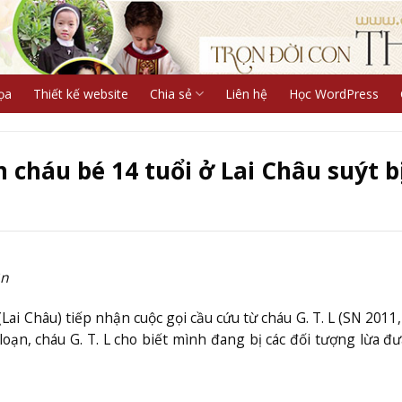
ọa
Thiết kế website
Chia sẻ
Liên hệ
Học WordPress
n cháu bé 14 tuổi ở Lai Châu suýt b
ân
i Châu) tiếp nhận cuộc gọi cầu cứu từ cháu G. T. L (SN 2011, 
oạn, cháu G. T. L cho biết mình đang bị các đối tượng lừa đ