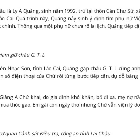
ầu là Ly A Quáng, sinh năm 1992, trú tại thôn Cán Chư Sử, x
 Lào Cai. Quá trình này, Quáng nảy sinh ý định tìm phụ nữ V
chính. Thông qua một phụ nữ chưa rõ lai lịch, Quáng tiếp c
iam giữ cháu G. T. L
n Nhạc Sơn, tỉnh Lào Cai, Quáng gặp cháu G. T. L cùng anh 
in số điện thoại của Chứ rồi từng bước tiếp cận, dụ dỗ bằn
g Giàng A Chứ khai, do gia đình khó khăn, bố đi xa, mẹ nợ n
mua thóc gạo. Em gái còn ngây thơ nhưng Chứ vẫn viện lý do
 cơ quan Cảnh sát Điều tra, công an tỉnh Lai Châu