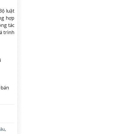
Bộ luật
ờng hợp
ông tác
á trình
i
#bán
sâu
,