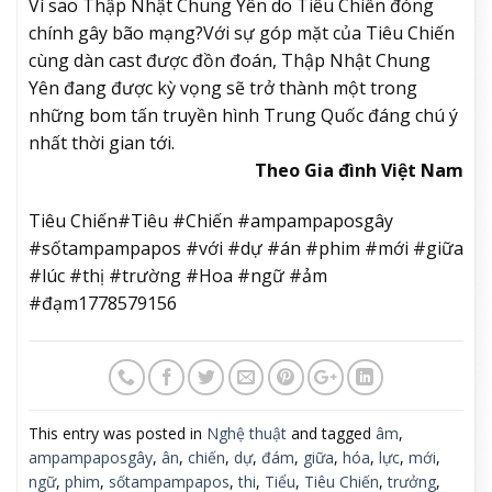
Vì sao Thập Nhật Chung Yên do Tiêu Chiến đóng
chính gây bão mạng?
Với sự góp mặt của Tiêu Chiến
cùng dàn cast được đồn đoán, Thập Nhật Chung
Yên đang được kỳ vọng sẽ trở thành một trong
những bom tấn truyền hình Trung Quốc đáng chú ý
nhất thời gian tới.
Theo Gia đình Việt Nam
Tiêu Chiến#Tiêu #Chiến #ampampaposgây
#sốtampampapos #với #dự #án #phim #mới #giữa
#lúc #thị #trường #Hoa #ngữ #ảm
#đạm1778579156
This entry was posted in
Nghệ thuật
and tagged
âm
,
ampampaposgây
,
ân
,
chiến
,
dự
,
đám
,
giữa
,
hóa
,
lực
,
mới
,
ngữ
,
phim
,
sốtampampapos
,
thi
,
Tiểu
,
Tiêu Chiến
,
trưởng
,