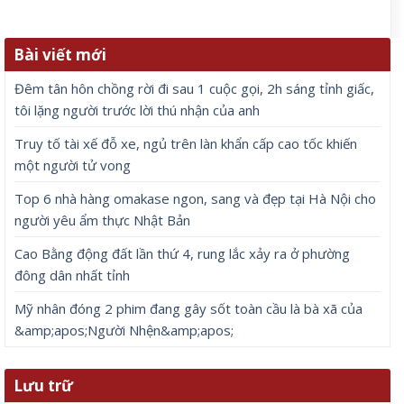
Bài viết mới
Đêm tân hôn chồng rời đi sau 1 cuộc gọi, 2h sáng tỉnh giấc,
tôi lặng người trước lời thú nhận của anh
Truy tố tài xế đỗ xe, ngủ trên làn khẩn cấp cao tốc khiến
một người tử vong
Top 6 nhà hàng omakase ngon, sang và đẹp tại Hà Nội cho
người yêu ẩm thực Nhật Bản
Cao Bằng động đất lần thứ 4, rung lắc xảy ra ở phường
đông dân nhất tỉnh
Mỹ nhân đóng 2 phim đang gây sốt toàn cầu là bà xã của
&amp;apos;Người Nhện&amp;apos;
Lưu trữ