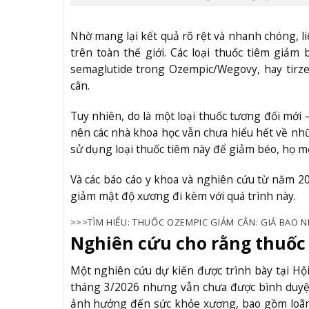
Nhờ mang lại kết quả rõ rệt và nhanh chóng, li
trên toàn thế giới. Các loại thuốc tiêm giả
semaglutide trong Ozempic/Wegovy, hay tirz
cân.
Tuy nhiên, do là một loại thuốc tương đối mới
nên các nhà khoa học vẫn chưa hiểu hết về n
sử dụng loại thuốc tiêm này để giảm béo, họ mớ
Và các báo cáo y khoa và nghiên cứu từ năm 
giảm mật độ xương đi kèm với quá trình này.
>>>TÌM HIỂU: THUỐC OZEMPIC GIẢM CÂN: GIÁ BAO 
Nghiên cứu cho rằng thuốc
Một nghiên cứu dự kiến được trình bày tại Hộ
tháng 3/2026 nhưng vẫn chưa được bình duyệt
ảnh hưởng đến sức khỏe xương, bao gồm loã