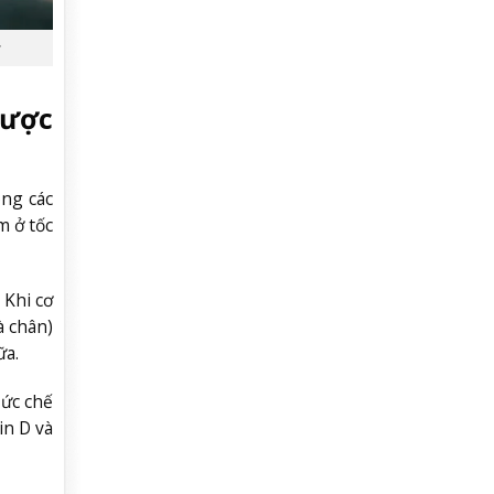
được
ong các
m ở tốc
 Khi cơ
à chân)
ữa.
 ức chế
in D và