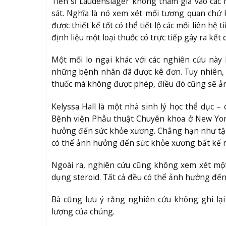
Tiến sĩ Laudenslager không tham gia vào các
sát. Nghĩa là nó xem xét mối tương quan chứ
được thiết kế tốt có thể tiết lộ các mối liên h
định liệu một loại thuốc có trực tiếp gây ra kế
Một mối lo ngại khác với các nghiên cứu này 
những bệnh nhân đã được kê đơn. Tuy nhiên, 
thuốc mà không được phép, điều đó cũng sẽ ả
Kelyssa Hall là một nhà sinh lý học thể dục 
Bệnh viện Phẫu thuật Chuyên khoa ở New York
hưởng đến sức khỏe xương. Chẳng hạn như tập 
có thể ảnh hưởng đến sức khỏe xương bất kể n
Ngoài ra, nghiên cứu cũng không xem xét một số
dụng steroid. Tất cả đều có thể ảnh hưởng đế
Bà cũng lưu ý rằng nghiên cứu không ghi lại
lượng của chúng.