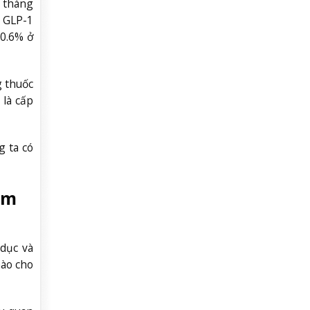
ố tháng
g GLP-1
–0.6% ở
g thuốc
 là cấp
g ta có
ảm
 dục và
nào cho