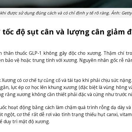
khi được sử dụng đúng cách và có chỉ định y tế rõ ràng. Ảnh: Getty
 tốc độ sụt cân và lượng cân giảm 
bản thân thuốc GLP-1 không gây độc cho xương. Thậm chí tr
iện bảo vệ hoặc trung tính với xương. Nguyên nhân gốc rễ nằ
:
Xương có cơ chế tự củng cố và tái tạo khi phải chịu sức nặng.
gắn, lực ép cơ học lên khung xương (đặc biệt là vùng hông v
ng rằng xương không cần thiết phải đặc và cứng như trước n
uốc hoạt động bằng cách làm chậm quá trình rỗng dạ dày và
ngột, cơ thể rất dễ rơi vào tình trạng thiếu hụt canxi, vitam
ể duy trì mật độ xương.