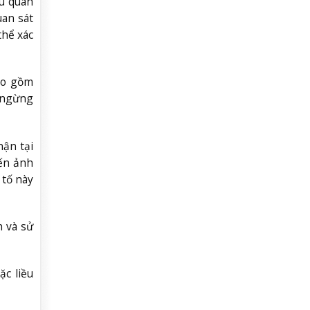
ứu quan
uan sát
thể xác
bao gồm
c ngừng
hận tại
iến ảnh
 tố này
h và sử
ặc liều