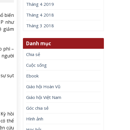
Tháng 4 2019
hổ biến
Tháng 4 2018
GIP như
Tháng 3 2018
ề giảm
Danh mục
o phì –
Chia sẻ
u người
Cuộc sống
 sự sụt
Ebook
Giáo hội Hoàn Vũ
Giáo hội Việt Nam
Góc chia sẻ
 Kỳ hồi
Hình ảnh
 có thể
ên cứu
Học hỏi