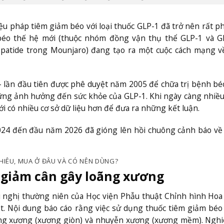
ệu pháp tiêm giảm béo với loại thuốc GLP-1 đã trở nên rất p
m béo thế hệ mới (thuộc nhóm đồng vận thụ thể GLP-1 và 
epatide trong Mounjaro) đang tạo ra một cuộc cách mạng v
 – lần đầu tiên được phê duyệt năm 2005 để chữa trị bệnh bé
hững ảnh hưởng đến sức khỏe của GLP-1. Khi ngày càng nhiề
i có nhiều cơ sở dữ liệu hơn để đưa ra những kết luận.
2024 đến đầu năm 2026 đã gióng lên hồi chuông cảnh báo về
NHIÊU, MUA Ở ĐÂU VÀ CÓ NÊN DÙNG?
 giảm cân gây loãng xương
i nghị thường niên của Học viện Phẫu thuật Chỉnh hình Hoa
. Nội dung báo cáo rằng việc sử dụng thuốc tiêm giảm béo
ng xương (xương giòn) và nhuyễn xương (xương mềm). Nghi