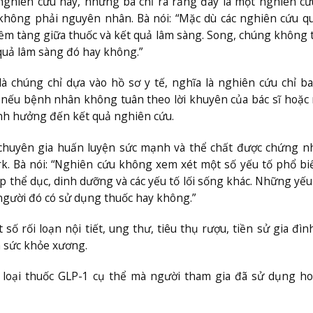
 nghiên cứu này, nhưng bà chỉ ra rằng đây là một nghiên c
 không phải nguyên nhân. Bà nói: “Mặc dù các nghiên cứu q
ệ tiềm tàng giữa thuốc và kết quả lâm sàng. Song, chúng không 
t quả lâm sàng đó hay không.”
là chúng chỉ dựa vào hồ sơ y tế, nghĩa là nghiên cứu chỉ 
nếu bệnh nhân không tuân theo lời khuyên của bác sĩ hoặ
nh hưởng đến kết quả nghiên cứu.
– chuyên gia huấn luyện sức mạnh và thể chất được chứng n
. Bà nói: “Nghiên cứu không xem xét một số yếu tố phổ b
thể dục, dinh dưỡng và các yếu tố lối sống khác. Những yếu
gười đó có sử dụng thuốc hay không.”
 rối loạn nội tiết, ung thư, tiêu thụ rượu, tiền sử gia đìn
n sức khỏe xương.
 loại thuốc GLP-1 cụ thể mà người tham gia đã sử dụng ho