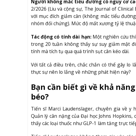
Người không mắc tiểu đường có nguy cơ ca
2/2026 (Liu và cộng sự, The Journal of Clinic
với mục đích giảm cân (không mắc tiểu đường
nhóm đối chứng). Mức độ mất xương tỷ lệ thuận
Tác động có tính dài hạn:
Một nghiên cứu thí
trong 20 tuần không thấy sự suy giảm mật độ
tính mà tích tụ qua quá trình sụt cân kéo dài.
Với tất cả điều trên, chắc chắn có thể gây l
thực sự nên lo lắng về những phát hiện này?
Bạn cần biết gì về khả năn
béo?
Tiến sĩ Marci Laudenslager, chuyên gia về y
Quản lý cân nặng của Đại học Johns Hopkins, c
thấy các loại thuốc như GLP-1 làm tăng trực t