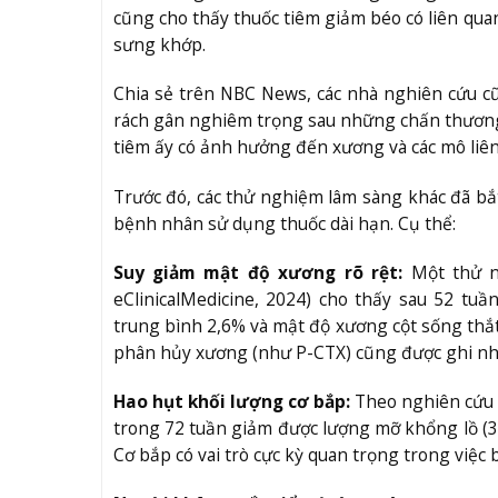
cũng cho thấy thuốc tiêm giảm béo có liên qua
sưng khớp.
Chia sẻ trên NBC News, các nhà nghiên cứu c
rách gân nghiêm trọng sau những chấn thương t
tiêm ấy có ảnh hưởng đến xương và các mô liên
Trước đó, các thử nghiệm lâm sàng khác đã b
bệnh nhân sử dụng thuốc dài hạn. Cụ thể:
Suy giảm mật độ xương rõ rệt:
Một thử n
eClinicalMedicine, 2024) cho thấy sau 52 t
trung bình 2,6% và mật độ xương cột sống thắt
phân hủy xương (như P-CTX) cũng được ghi nh
Hao hụt khối lượng cơ bắp:
Theo nghiên cứu 
trong 72 tuần giảm được lượng mỡ khổng lồ (3
Cơ bắp có vai trò cực kỳ quan trọng trong việc 