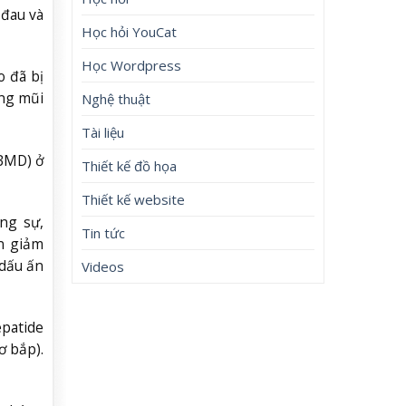
 đau và
Học hỏi YouCat
Học Wordpress
o đã bị
ững mũi
Nghệ thuật
Tài liệu
(BMD) ở
Thiết kế đồ họa
Thiết kế website
ng sự,
Tin tức
n giảm
 dấu ấn
Videos
patide
ơ bắp).