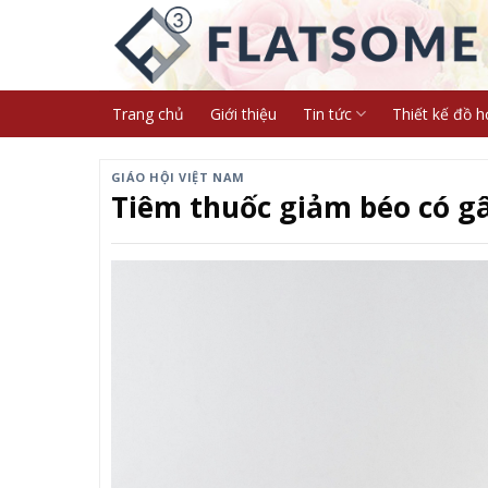
Skip
to
content
Trang chủ
Giới thiệu
Tin tức
Thiết kế đồ h
GIÁO HỘI VIỆT NAM
Tiêm thuốc giảm béo có g