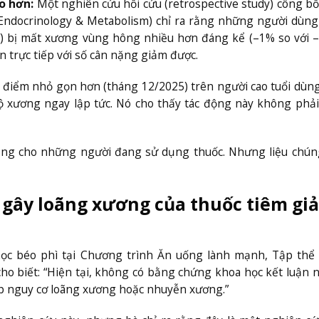
o hơn:
Một nghiên cứu hồi cứu (retrospective study) công b
al Endocrinology & Metabolism) chỉ ra rằng những người dùn
) bị mất xương vùng hông nhiều hơn đáng kể (–1% so với 
 trực tiếp với số cân nặng giảm được.
 điểm nhỏ gọn hơn (tháng 12/2025) trên người cao tuổi dùn
 xương ngay lập tức. Nó cho thấy tác động này không phải
o lắng cho những người đang sử dụng thuốc. Nhưng liệu chún
g gây loãng xương của thuốc tiêm gi
 học béo phì tại Chương trình Ăn uống lành mạnh, Tập thể
ho biết: “Hiện tại, không có bằng chứng khoa học kết luận 
iếp nguy cơ loãng xương hoặc nhuyễn xương.”