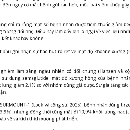
n đến nguy cơ mắc bệnh gút cao hơn, một loại viêm khớp gây
ũng chỉ ra rằng một số bệnh nhân được tiêm thuốc giảm bé
ương đối nhẹ. Điều này làm dấy lên lo ngại về việc liệu nh
 kết khác hay không.
ắt đầu ghi nhận sự hao hụt rõ rệt về mật độ khoáng xương 
ghiệm lâm sàng ngẫu nhiên có đối chứng (Hansen và cộ
uần sử dụng semaglutide, mật độ xương hông của bệnh nhâ
 lưng giảm 2,1% so với nhóm dùng giả dược. Sự gia tăng các
ận.
SURMOUNT-1 (Look và cộng sự, 2025), bệnh nhân dùng tirze
3,9%), nhưng đồng thời cũng mất đi 10,9% khối lượng nạc (c
bảo vệ và kích thích xương phát triển.