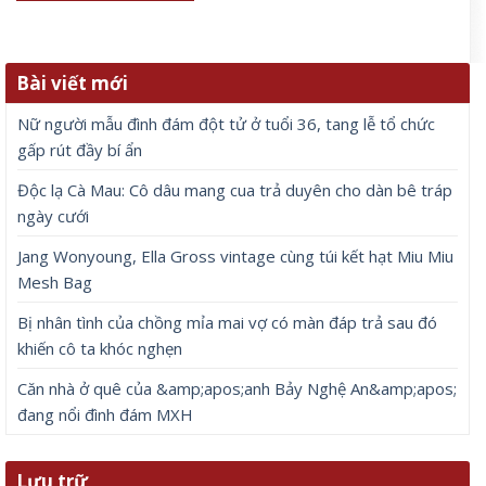
Bài viết mới
Nữ người mẫu đình đám đột tử ở tuổi 36, tang lễ tổ chức
gấp rút đầy bí ẩn
Độc lạ Cà Mau: Cô dâu mang cua trả duyên cho dàn bê tráp
ngày cưới
Jang Wonyoung, Ella Gross vintage cùng túi kết hạt Miu Miu
Mesh Bag
Bị nhân tình của chồng mỉa mai vợ có màn đáp trả sau đó
khiến cô ta khóc nghẹn
Căn nhà ở quê của &amp;apos;anh Bảy Nghệ An&amp;apos;
đang nổi đình đám MXH
Lưu trữ