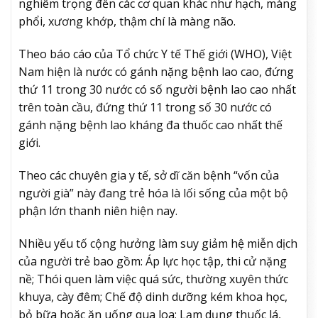
nghiêm trọng đến các cơ quan khác như hạch, màng
phổi, xương khớp, thậm chí là màng não.
Theo báo cáo của Tổ chức Y tế Thế giới (WHO), Việt
Nam hiện là nước có gánh nặng bệnh lao cao, đứng
thứ 11 trong 30 nước có số người bệnh lao cao nhất
trên toàn cầu, đứng thứ 11 trong số 30 nước có
gánh nặng bệnh lao kháng đa thuốc cao nhất thế
giới.
Theo các chuyên gia y tế, sở dĩ căn bệnh “vốn của
người già” này đang trẻ hóa là lối sống của một bộ
phận lớn thanh niên hiện nay.
Nhiều yếu tố cộng hưởng làm suy giảm hệ miễn dịch
của người trẻ bao gồm: Áp lực học tập, thi cử nặng
nề; Thói quen làm việc quá sức, thường xuyên thức
khuya, cày đêm; Chế độ dinh dưỡng kém khoa học,
bỏ bữa hoặc ăn uống qua loa; Lạm dụng thuốc lá,