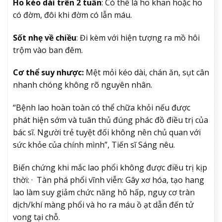
Ho kéo dài trên 2 tuần
: Có thể là ho khan hoặc ho
có đờm, đôi khi đờm có lẫn máu.
Sốt nhẹ về chiều
: Đi kèm với hiện tượng ra mồ hôi
trộm vào ban đêm.
Cơ thể suy nhược:
Mệt mỏi kéo dài, chán ăn, sụt cân
nhanh chóng không rõ nguyên nhân.
“Bệnh lao hoàn toàn có thể chữa khỏi nếu được
phát hiện sớm và tuân thủ đúng phác đồ điều trị của
bác sĩ. Người trẻ tuyệt đối không nên chủ quan với
sức khỏe của chính mình”, Tiến sĩ Sáng nêu.
Biến chứng khi mắc lao phổi không được điều trị kịp
thời: · Tàn phá phổi vĩnh viễn: Gây xơ hóa, tạo hang
lao làm suy giảm chức năng hô hấp, nguy cơ tràn
dịch/khí màng phổi và ho ra máu ồ ạt dẫn đến tử
vong tại chỗ.