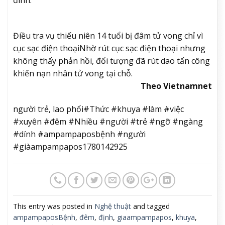
đình.
Điều tra vụ thiếu niên 14 tuổi bị đâm tử vong chỉ vì
cục sạc điện thoại
Nhờ rút cục sạc điện thoại nhưng
không thấy phản hồi, đối tượng đã rút dao tấn công
khiến nạn nhân tử vong tại chỗ.
Theo Vietnamnet
người trẻ, lao phổi#Thức #khuya #làm #việc
#xuyên #đêm #Nhiều #người #trẻ #ngỡ #ngàng
#dính #ampampaposbệnh #người
#giàampampapos1780142925
This entry was posted in
Nghệ thuật
and tagged
ampampaposBệnh
,
đêm
,
định
,
giaampampapos
,
khuya
,