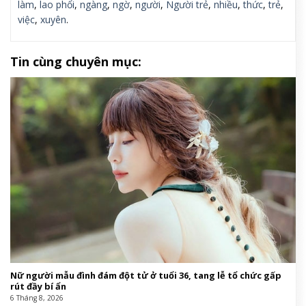
làm
,
lao phổi
,
ngàng
,
ngờ
,
người
,
Người trẻ
,
nhiều
,
thức
,
trẻ
,
việc
,
xuyên
.
Tin cùng chuyên mục:
Nữ người mẫu đình đám đột tử ở tuổi 36, tang lễ tổ chức gấp
rút đầy bí ẩn
6 Tháng 8, 2026