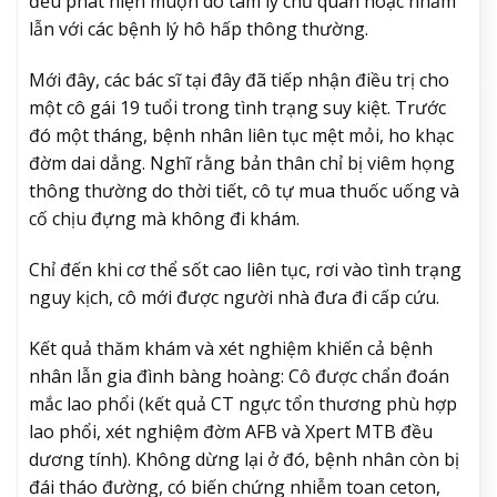
đều phát hiện muộn do tâm lý chủ quan hoặc nhầm
lẫn với các bệnh lý hô hấp thông thường.
Mới đây, các bác sĩ tại đây đã tiếp nhận điều trị cho
một cô gái 19 tuổi trong tình trạng suy kiệt. Trước
đó một tháng, bệnh nhân liên tục mệt mỏi, ho khạc
đờm dai dẳng. Nghĩ rằng bản thân chỉ bị viêm họng
thông thường do thời tiết, cô tự mua thuốc uống và
cố chịu đựng mà không đi khám.
Chỉ đến khi cơ thể sốt cao liên tục, rơi vào tình trạng
nguy kịch, cô mới được người nhà đưa đi cấp cứu.
Kết quả thăm khám và xét nghiệm khiến cả bệnh
nhân lẫn gia đình bàng hoàng: Cô được chẩn đoán
mắc lao phổi (kết quả CT ngực tổn thương phù hợp
lao phổi, xét nghiệm đờm AFB và Xpert MTB đều
dương tính). Không dừng lại ở đó, bệnh nhân còn bị
đái tháo đường, có biến chứng nhiễm toan ceton,