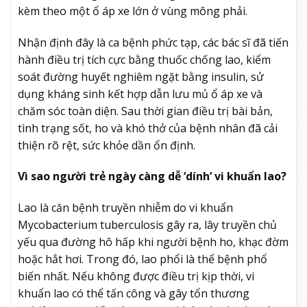
kèm theo một ổ áp xe lớn ở vùng mông phải.
Nhận định đây là ca bệnh phức tạp, các bác sĩ đã tiến
hành điều trị tích cực bằng thuốc chống lao, kiểm
soát đường huyết nghiêm ngặt bằng insulin, sử
dụng kháng sinh kết hợp dẫn lưu mủ ổ áp xe và
chăm sóc toàn diện. Sau thời gian điều trị bài bản,
tình trạng sốt, ho và khó thở của bệnh nhân đã cải
thiện rõ rệt, sức khỏe dần ổn định.
Vì sao người trẻ ngày càng dễ ‘dính’ vi khuẩn lao?
Lao là căn bệnh truyền nhiễm do vi khuẩn
Mycobacterium tuberculosis gây ra, lây truyền chủ
yếu qua đường hô hấp khi người bệnh ho, khạc đờm
hoặc hắt hơi. Trong đó, lao phổi là thể bệnh phổ
biến nhất. Nếu không được điều trị kịp thời, vi
khuẩn lao có thể tấn công và gây tổn thương