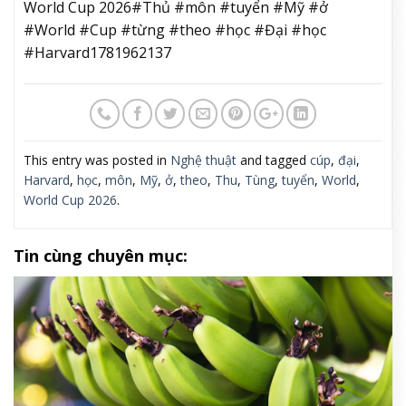
World Cup 2026#Thủ #môn #tuyển #Mỹ #ở
#World #Cup #từng #theo #học #Đại #học
#Harvard1781962137
This entry was posted in
Nghệ thuật
and tagged
cúp
,
đại
,
Harvard
,
học
,
môn
,
Mỹ
,
ở
,
theo
,
Thu
,
Tùng
,
tuyển
,
World
,
World Cup 2026
.
Tin cùng chuyên mục: