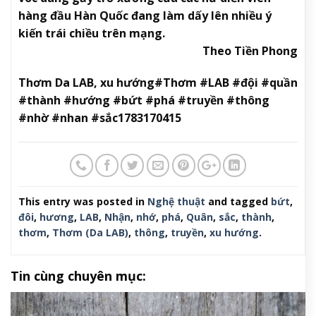
hàng đầu Hàn Quốc đang làm dấy lên nhiều ý
kiến trái chiều trên mạng.
Theo Tiền Phong
Thơm Da LAB, xu hướng#Thơm #LAB #đội #quần
#thành #hướng #bứt #phá #truyền #thông
#nhờ #nhan #sắc1783170415
This entry was posted in
Nghệ thuật
and tagged
bứt
,
đôi
,
hương
,
LAB
,
Nhận
,
nhớ
,
phá
,
Quân
,
sắc
,
thành
,
thơm
,
Thơm (Da LAB)
,
thông
,
truyền
,
xu hướng
.
Tin cùng chuyên mục: