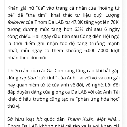
Khán giả nữ “ùa” vào trang cá nhân của “hoàng tử
bé” để “thả tim”, khai thác tư liệu quý. Lượng
follower
của Thơm Da LAB từ 47,8K tăng vọt lên 78K,
tương đương mức tăng hơn 63% chỉ sau 6 ngày
công chiếu. Hai ngày đầu tiên sau Công diễn Hội ngộ
là thời điểm ghi nhận tốc độ tăng trưởng mạnh
nhất, mỗi ngày có thêm khoảng 6.000-7.000 lượt
nhấn theo dõi mới.
Thiện cảm của các Gai Con càng tăng cao khi bắt gặp
dòng
caption
“cực tình” của Anh Tài với vợ và con gái
hay quan niệm tử tế của anh về đời, về nghề. Lối đối
đáp duyên dáng của giọng ca Da LAB với các Anh Tài
khác ở hậu trường cũng tạo ra “phản ứng hóa học”
thú vị.
Sở hữu loạt
hit
quốc dân
Thanh Xuân, Một Nhà…
Thơm Da LAB không phải cái tên xa lạ với khán giả