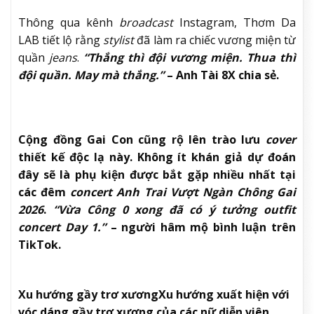
Thông qua kênh
broadcast
Instagram, Thơm Da
LAB tiết lộ rằng
stylist
đã làm ra chiếc vương miện từ
quần
jeans
.
“Thắng thì đội vương miện. Thua thì
đội quần. May mà thắng.”
– Anh Tài 8X chia sẻ.
Cộng đồng Gai Con cũng rộ lên trào lưu
cover
thiết kế độc lạ này. Không ít khán giả dự đoán
đây sẽ là phụ kiện được bắt gặp nhiều nhất tại
các đêm
concert
Anh Trai Vượt Ngàn Chông Gai
2026
.
“Vừa Công 0 xong đã có ý tưởng outfit
concert Day 1.”
– người hâm mộ bình luận trên
TikTok.
Xu hướng gầy trơ xương
Xu hướng xuất hiện với
vóc dáng gầy trơ xương của các nữ diễn viên