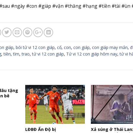
#sau #ngày #con #giáp #vận #thăng #hạng #tiền #tài #ùn 
on giáp
,
bói tử vi 12 con giáp
,
cổ
,
con
,
con giáp
,
con giáp may mắn
,
đ
g
,
tiền
,
tìm
,
trao
,
tử vi 12 con giáp
,
Tử vi 12 con giáp hôm nay
,
tử vi h
 dâu tặng
àn bê
LĐBĐ Ấn Độ bị
Xả súng ở Thái Lan