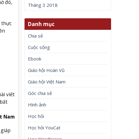
hờ đó,
Tháng 3 2018
 thực
Danh mục
bên
Chia sẻ
Cuộc sống
Ebook
Giáo hội Hoàn Vũ
Giáo hội Việt Nam
Góc chia sẻ
i viết
 bất
Hình ảnh
Học hỏi
ệt Nam
Học hỏi YouCat
 giáp
Học Wordpress