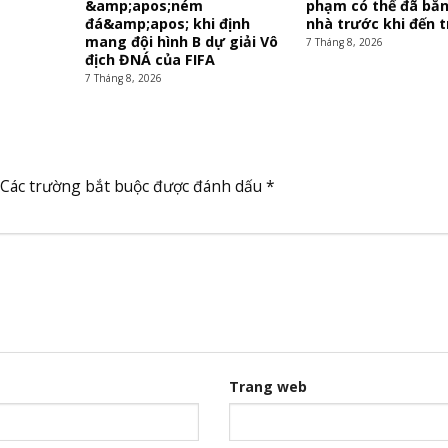
&amp;apos;ném
phạm có thể đã bắ
đá&amp;apos; khi định
nhà trước khi đến 
mang đội hình B dự giải Vô
7 Tháng 8, 2026
địch ĐNÁ của FIFA
7 Tháng 8, 2026
Các trường bắt buộc được đánh dấu
*
Trang web