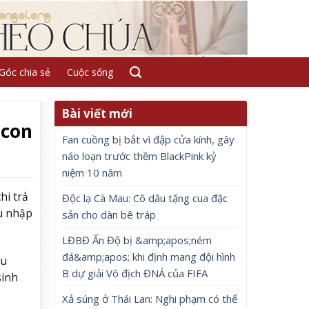
Góc chia sẻ
Cuộc sống
Bài viết mới
 con
Fan cuồng bị bắt vì đập cửa kính, gây
náo loạn trước thềm BlackPink kỷ
niệm 10 năm
hi trả
Độc lạ Cà Mau: Cô dâu tặng cua đặc
hu nhập
sản cho dàn bê tráp
LĐBĐ Ấn Độ bị &amp;apos;ném
đá&amp;apos; khi định mang đội hình
au
B dự giải Vô địch ĐNÁ của FIFA
sinh
Xả súng ở Thái Lan: Nghi phạm có thể