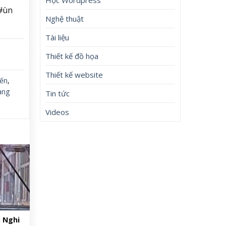
#ùn
Nghệ thuật
Tài liệu
Thiết kế đồ họa
Thiết kế website
ến
,
àng
Tin tức
Videos
: Nghi