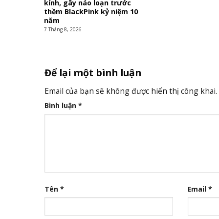
kính, gây náo loạn trước
thềm BlackPink kỷ niệm 10
năm
7 Tháng 8, 2026
Để lại một bình luận
Email của bạn sẽ không được hiển thị công khai.
Bình luận
*
Tên
*
Email
*