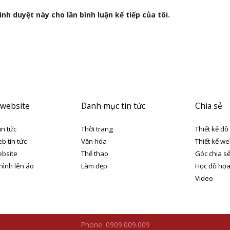
nh duyệt này cho lần bình luận kế tiếp của tôi.
 website
Danh mục tin tức
Chia sẻ
in tức
Thời trang
Thiết kế đồ
eb tin tức
Văn hóa
Thiết kế we
ebsite
Thể thao
Góc chia s
 hình lên áo
Làm đẹp
Học đồ họ
Video
Phone: 0909.009.009