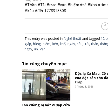
#Thần #Tài #trao #vận #hiếm #có #khó #tìm 
#kéo #đến1778318508
This entry was posted in
Nghệ thuật
and tagged
12 c
giáp
,
hàng
,
hiếm
,
kéo
,
khổ
,
ngày
,
sâu
,
Tài
,
thân
,
thắn
ngày
,
ùn
,
Vạn
.
Tin cùng chuyên mục:
Độc lạ Cà Mau: Cô
cua đặc sản cho d
tráp
7 Tháng 8, 2026
Fan cuồng bị bắt vì đập cửa