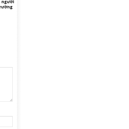
n người
trường