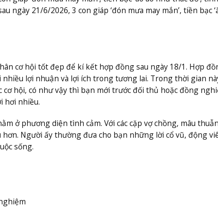
sau ngày 21/6/2026, 3 con giáp ‘đón mưa may mắn’, tiền bạc ‘
hân cơ hội tốt đẹp để kí kết hợp đồng sau ngày 18/1. Hợp đồ
hiều lợi nhuận và lợi ích trong tương lai. Trong thời gian này
 cơ hội, có như vậy thì bạn mới trước đối thủ hoặc đồng ngh
i hơi nhiều.
nằm ở phương diện tình cảm. Với các cặp vợ chồng, mâu thuẫ
au hơn. Người ấy thường đưa cho bạn những lời cổ vũ, động v
cuộc sống.
 nghiệm