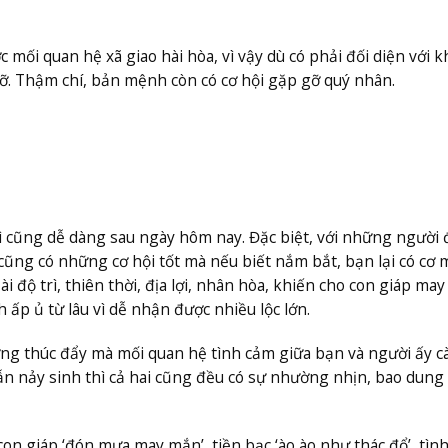
mối quan hệ xã giao hài hòa, vì vậy dù có phải đối diện với k
ỡ. Thậm chí, bản mệnh còn có cơ hội gặp gỡ quý nhân.
ì cũng dễ dàng sau ngày hôm nay. Đặc biệt, với những người 
 cũng có những cơ hội tốt mà nếu biết nắm bắt, bạn lại có cơ 
 độ trì, thiên thời, địa lợi, nhân hòa, khiến cho con giáp may
ấp ủ từ lâu vì dễ nhận được nhiều lộc lớn.
ợng thúc đẩy mà mối quan hệ tình cảm giữa bạn và người ấy c
ẫn nảy sinh thì cả hai cũng đều có sự nhường nhịn, bao dung 
on giáp ‘đón mưa may mắn’, tiền bạc ‘ào ào như thác đổ’, tìn