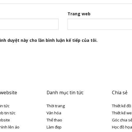
Trang web
nh duyệt này cho lần bình luận kế tiếp của tôi.
 website
Danh mục tin tức
Chia sẻ
in tức
Thời trang
Thiết kế đồ
eb tin tức
Văn hóa
Thiết kế we
ebsite
Thể thao
Góc chia s
 hình lên áo
Làm đẹp
Học đồ họ