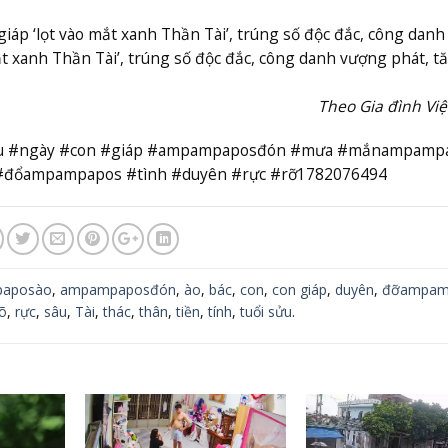
iáp ‘lọt vào mắt xanh Thần Tài’, trúng số độc đắc, công dan
mắt xanh Thần Tài’, trúng số độc đắc, công danh vượng phát, t
Theo Gia đình Vi
#sau #ngày #con #giáp #ampampaposđón #mưa #mắnampamp
#đổampampapos #tình #duyên #rực #rỡ1782076494
aposào
,
ampampaposđón
,
ào
,
bác
,
con
,
con giáp
,
duyên
,
đỡampam
õ
,
rực
,
sâu
,
Tài
,
thác
,
thân
,
tiền
,
tính
,
tuổi sửu
.