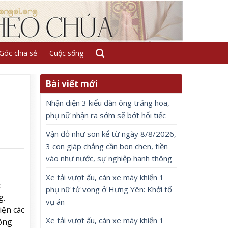
Góc chia sẻ
Cuộc sống
Bài viết mới
Nhận diện 3 kiểu đàn ông trăng hoa,
phụ nữ nhận ra sớm sẽ bớt hối tiếc
Vận đỏ như son kể từ ngày 8/8/2026,
3 con giáp chẳng cần bon chen, tiền
vào như nước, sự nghiệp hanh thông
Xe tải vượt ẩu, cán xe máy khiến 1
c
phụ nữ tử vong ở Hưng Yên: Khởi tố
g.
vụ án
iện các
Xe tải vượt ẩu, cán xe máy khiến 1
ông