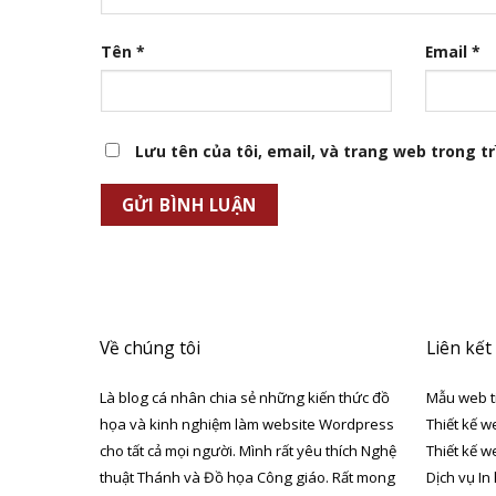
Tên
*
Email
*
Lưu tên của tôi, email, và trang web trong trì
Về chúng tôi
Liên kết
Là blog cá nhân chia sẻ những kiến thức đồ
Mẫu web t
họa và kinh nghiệm làm website Wordpress
Thiết kế w
cho tất cả mọi người. Mình rất yêu thích Nghệ
Thiết kế w
thuật Thánh và Đồ họa Công giáo. Rất mong
Dịch vụ In