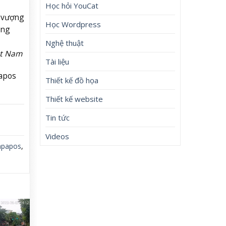
Học hỏi YouCat
h vượng
Học Wordpress
ăng
Nghệ thuật
ệt Nam
Tài liệu
apos
Thiết kế đồ họa
Thiết kế website
Tin tức
Videos
papos
,