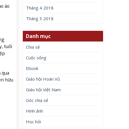
ào ào
Tháng 4 2018
Tháng 3 2018
Danh mục
ng
, tuổi
Chia sẻ
iệp
Cuộc sống
Ebook
n qua
Giáo hội Hoàn Vũ
iên hữu
Giáo hội Việt Nam
Góc chia sẻ
Hình ảnh
Học hỏi