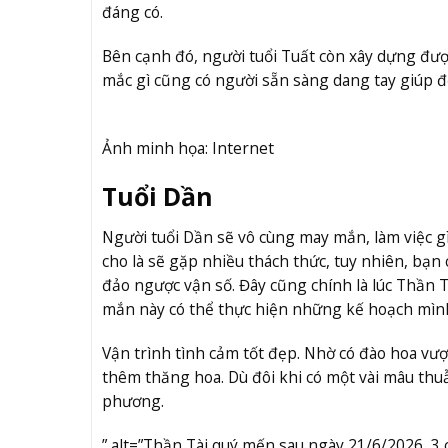
đáng có.
Bên cạnh đó, người tuổi Tuất còn xây dựng được 
mắc gì cũng có người sẵn sàng dang tay giúp đ
Ảnh minh họa: Internet
Tuổi Dần
Người tuổi Dần sẽ vô cùng may mắn, làm việc g
cho là sẽ gặp nhiều thách thức, tuy nhiên, bạn
đảo ngược vận số. Đây cũng chính là lúc Thần Tài
mắn này có thể thực hiện những kế hoạch mình 
Vận trình tình cảm tốt đẹp. Nhờ có đào hoa vư
thêm thăng hoa. Dù đôi khi có một vài mâu thu
phương.
” alt=”Thần Tài quý mến sau ngày 21/6/2026, 3 c