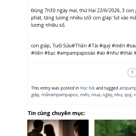
Đúng 7h30 ngày mai, thứ Hai 22/6/2026, 3 con g
phát, tăng lương nhiều số
3 con giáp ‘lọt vào 
lương nhiều số.
con giáp, Tuổi Sửu#Thần #Tài #quý #mến 
#tiền #bạc #ampampaposào #ào #như #thác 
This entry was posted in
Học hỏi
and tagged
ampamp
giáp
,
mẫnampampapos
,
mến
,
mua
,
ngày
,
như
,
quý
,
r
Tin cùng chuyên mục: