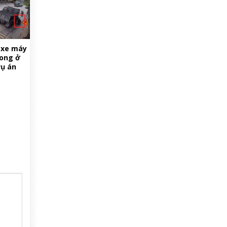
n xe máy
vong ở
vụ án