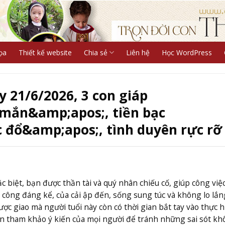
ọa
Thiết kế website
Chia sẻ
Liên hệ
Học WordPress
 21/6/2026, 3 con giáp
ắn&amp;apos;, tiền bạc
 đổ&amp;apos;, tình duyên rực rỡ
c biệt, bạn được thần tài và quý nhân chiếu cố, giúp công việ
công đáng kể, của cải ập đến, sống sung túc và không lo lắn
 giao mà người tuổi này còn có thời gian bắt tay vào thực h
 tham khảo ý kiến của mọi người để tránh những sai sót kh