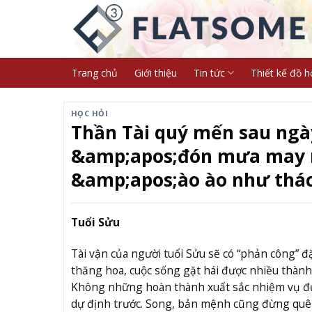
Skip
to
content
Trang chủ
Giới thiệu
Tin tức
Thiết kế đồ h
HỌC HỎI
Thần Tài quý mến sau ngày
&amp;apos;đón mưa may m
&amp;apos;ào ào như thác
Tuổi Sửu
Tài vận của người tuổi Sửu sẽ có “phản công” đặ
thăng hoa, cuộc sống gặt hái được nhiều thành 
Không những hoàn thành xuất sắc nhiệm vụ được
dự định trước. Song, bản mệnh cũng đừng quên