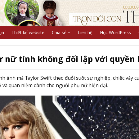
ọa
Thiết kế website
Chia sẻ
Liên hệ
Học WordPress
sự nữ tính không đối lập với quyền 
nh ảnh mà Taylor Swift theo đuổi suốt sự nghiệp, chiếc váy cư
 và quan niệm dành cho người phụ nữ hiện đại.