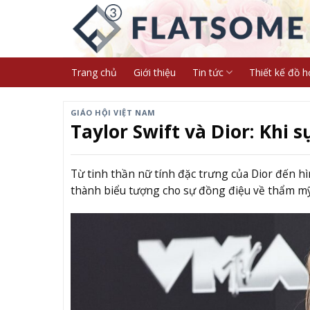
Skip
to
content
Trang chủ
Giới thiệu
Tin tức
Thiết kế đồ h
GIÁO HỘI VIỆT NAM
Taylor Swift và Dior: Khi 
Từ tinh thần nữ tính đặc trưng của Dior đến hì
thành biểu tượng cho sự đồng điệu về thẩm mỹ