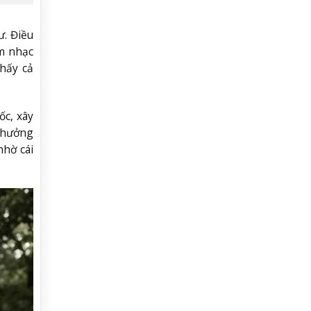
ư. Điều
âm nhạc
thấy cả
ốc, xây
h hưởng
nhờ cái