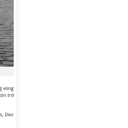
ng vòng
còn trở
s, Dior