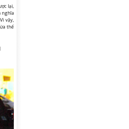
ợc lại,
h nghĩa
ì vậy,
vừa thể
u