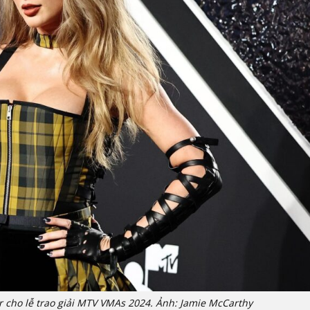
r cho lễ trao giải MTV VMAs 2024. Ảnh: Jamie McCarthy