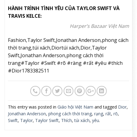
HÀNH TRÌNH TÌNH YÊU CỦA TAYLOR SWIFT VÀ
TRAVIS KELCE:
Harper’s Bazaar Việt Nam
Fashion,Taylor Swift,Jonathan Anderson,phong cách
thời trang,túi xách,Diortúi xách,Dior,Taylor
Swift,Jonathan Anderson,phong cách thời
trang#Taylor #Swift #rõ #ràng #rất #yêu #thích
#Dior1783382511
This entry was posted in
Giáo hội Việt Nam
and tagged
Dior
,
Jonathan Anderson
,
phong cách thời trang
,
rạng
,
rất
,
rõ
,
Swift
,
Taylor
,
Taylor Swift
,
Thích
,
túi xách
,
yêu
.