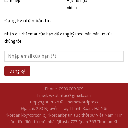
Làm đẹp
Học đồ họa
Video
Đăng ký nhận bản tin
Nhập địa chỉ email của bạn để đăng ký theo bản bản tin của
chúng tôi:
Phone: 0909.009.009
Email: webtintuc@gmail.com
Copyright 2026 © Themewordpress
Địa chỉ: 290 Nguyễn Trãi, Thanh Xuân, Hà Nội
"korean kbj​
"korean bj
"koreanbj​
"tin tức thời sự Việt Nam
"Tin
tức tiền điện tử mới nhất​
"Jiliasia 777
"Juan 365
"Korean Kbj