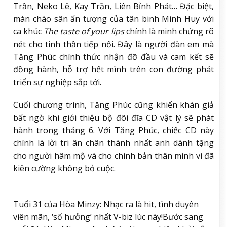
Trần, Neko Lê, Kay Trần, Liên Bỉnh Phát… Đặc biệt,
màn chào sân ấn tượng của tân binh Minh Huy với
ca khúc
The taste of your lips
chính là minh chứng rõ
nét cho tinh thần tiếp nối. Đây là người đàn em mà
Tăng Phúc chính thức nhận đỡ đầu và cam kết sẽ
đồng hành, hỗ trợ hết mình trên con đường phát
triển sự nghiệp sắp tới.
Cuối chương trình, Tăng Phúc cũng khiến khán giả
bất ngờ khi giới thiệu bộ đôi đĩa CD vật lý sẽ phát
hành trong tháng 6. Với Tăng Phúc, chiếc CD này
chính là lời tri ân chân thành nhất anh dành tặng
cho người hâm mộ và cho chính bản thân mình vì đã
kiên cường không bỏ cuộc.
Tuổi 31 của Hòa Minzy: Nhạc ra là hit, tình duyên
viên mãn, ‘số hưởng’ nhất V-biz lúc này!
Bước sang