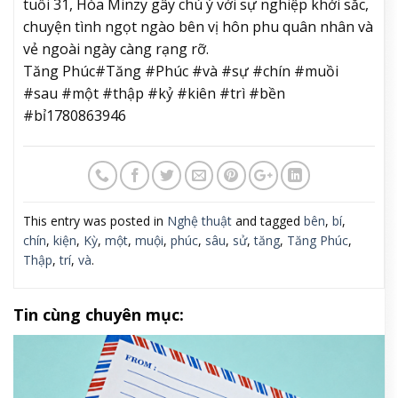
tuổi 31, Hòa Minzy gây chú ý với sự nghiệp khởi sắc,
chuyện tình ngọt ngào bên vị hôn phu quân nhân và
vẻ ngoài ngày càng rạng rỡ.
Tăng Phúc#Tăng #Phúc #và #sự #chín #muồi
#sau #một #thập #kỷ #kiên #trì #bền
#bỉ1780863946
This entry was posted in
Nghệ thuật
and tagged
bên
,
bí
,
chín
,
kiện
,
Kỳ
,
một
,
muội
,
phúc
,
sâu
,
sử
,
tăng
,
Tăng Phúc
,
Thập
,
trí
,
và
.
Tin cùng chuyên mục: