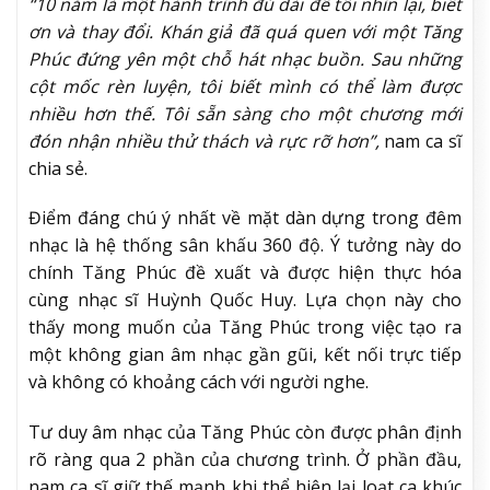
“10 năm là một hành trình đủ dài để tôi nhìn lại, biết
ơn và thay đổi. Khán giả đã quá quen với một Tăng
Phúc đứng yên một chỗ hát nhạc buồn. Sau những
cột mốc rèn luyện, tôi biết mình có thể làm được
nhiều hơn thế. Tôi sẵn sàng cho một chương mới
đón nhận nhiều thử thách và rực rỡ hơn”,
nam ca sĩ
chia sẻ.
Điểm đáng chú ý nhất về mặt dàn dựng trong đêm
nhạc là hệ thống sân khấu 360 độ. Ý tưởng này do
chính Tăng Phúc đề xuất và được hiện thực hóa
cùng nhạc sĩ Huỳnh Quốc Huy. Lựa chọn này cho
thấy mong muốn của Tăng Phúc trong việc tạo ra
một không gian âm nhạc gần gũi, kết nối trực tiếp
và không có khoảng cách với người nghe.
Tư duy âm nhạc của Tăng Phúc còn được phân định
rõ ràng qua 2 phần của chương trình. Ở phần đầu,
nam ca sĩ giữ thế mạnh khi thể hiện lại loạt ca khúc