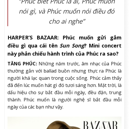
“Phúc biết Phúc là ai, Phúc muốn
nói gì, và Phúc muốn nói điều đó
cho ai nghe”
HARPER’S BAZAAR:
Phúc muốn gửi gắm
điều gì qua cái tên
Sun Song
? Mini concert
này phản chiếu hành trình của Phúc ra sao?
TĂNG PHÚC:
Những năm trước, âm nhạc của Phúc
thường gắn với ballad buồn nhưng thực ra Phúc là
người khá lạc quan trong cuộc sống. Phúc cảm thấy
đã đến lúc muốn hát gì đó tươi sáng hơn. Mặt trời, là
dấu hiệu cho sự bắt đầu mỗi ngày, đều đặn, trung
thành. Phúc muốn là người nghệ sĩ bắt đầu mỗi
ngày của các bạn như vậy.