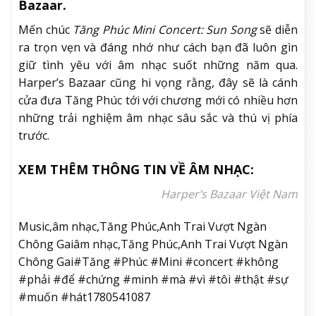
Bazaar.
Mến chúc
Tăng Phúc Mini Concert: Sun Song
sẽ diễn
ra trọn vẹn và đáng nhớ như cách bạn đã luôn gìn
giữ tình yêu với âm nhạc suốt những năm qua.
Harper’s Bazaar cũng hi vọng rằng, đây sẽ là cánh
cửa đưa Tăng Phúc tới với chương mới có nhiều hơn
những trải nghiệm âm nhạc sâu sắc và thú vị phía
trước.
XEM THÊM THÔNG TIN VỀ ÂM NHẠC:
Harper’s Bazaar Việt Nam
Music,âm nhạc,Tăng Phúc,Anh Trai Vượt Ngàn
Chông Gaiâm nhạc,Tăng Phúc,Anh Trai Vượt Ngàn
Chông Gai#Tăng #Phúc #Mini #concert #không
#phải #để #chứng #minh #mà #vì #tôi #thật #sự
#muốn #hát1780541087