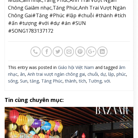
Music,âm nhạc,Tăng Phúc,Anh Trai Vượt Ngàn
Chông Gaiâm nhạc,Tăng Phúc,Anh Trai Vượt Ngàn
Chông Gai#Tăng #Phúc #lập #chuỗi #thành #tích
#ấn #tượng #với #dự #án #SUN
#SONG1783137172
This entry was posted in
Giáo hội Việt Nam
and tagged
âm
nhạc
,
ân
,
Anh trai vượt ngàn chông gai
,
chuỗi
,
dự
,
lập
,
phúc
,
sống
,
Sun
,
tăng
,
Tăng Phúc
,
thành
,
tích
,
Tường
,
với
.
Tin cùng chuyên mục: