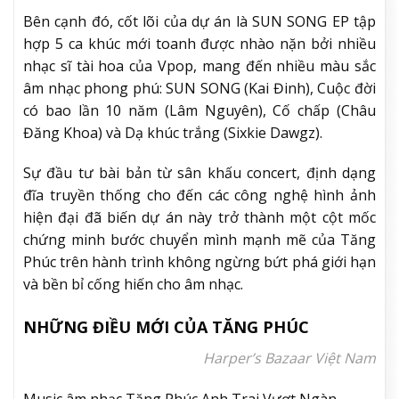
Bên cạnh đó, cốt lõi của dự án là SUN SONG EP tập
hợp 5 ca khúc mới toanh được nhào nặn bởi nhiều
nhạc sĩ tài hoa của Vpop, mang đến nhiều màu sắc
âm nhạc phong phú: SUN SONG (Kai Đinh), Cuộc đời
có bao lần 10 năm (Lâm Nguyên), Cố chấp (Châu
Đăng Khoa) và Dạ khúc trắng (Sixkie Dawgz).
Sự đầu tư bài bản từ sân khấu concert, định dạng
đĩa truyền thống cho đến các công nghệ hình ảnh
hiện đại đã biến dự án này trở thành một cột mốc
chứng minh bước chuyển mình mạnh mẽ của Tăng
Phúc trên hành trình không ngừng bứt phá giới hạn
và bền bỉ cống hiến cho âm nhạc.
NHỮNG ĐIỀU MỚI CỦA TĂNG PHÚC
Harper’s Bazaar Việt Nam