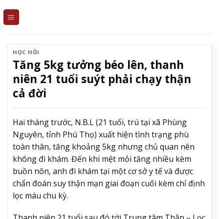
Skip
to
content
HỌC HỎI
Tăng 5kg tưởng béo lên, thanh
niên 21 tuổi suýt phải chạy thận
cả đời
Hai tháng trước, N.B.L (21 tuổi, trú tại xã Phùng
Nguyên, tỉnh Phú Thọ) xuất hiện tình trạng phù
toàn thân, tăng khoảng 5kg nhưng chủ quan nên
không đi khám. Đến khi mệt mỏi tăng nhiều kèm
buồn nôn, anh đi khám tại một cơ sở y tế và được
chẩn đoán suy thận mạn giai đoạn cuối kèm chỉ định
lọc máu chu kỳ.
Thanh niên 21 tuổi sau đó tới Trung tâm Thận – Lọc