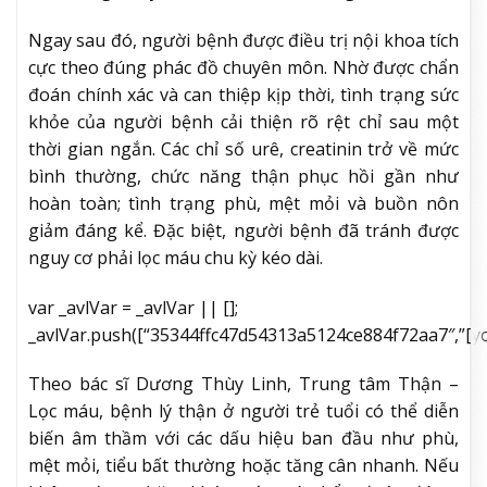
Ngay sau đó, người bệnh được điều trị nội khoa tích
cực theo đúng phác đồ chuyên môn. Nhờ được chẩn
đoán chính xác và can thiệp kịp thời, tình trạng sức
khỏe của người bệnh cải thiện rõ rệt chỉ sau một
thời gian ngắn. Các chỉ số urê, creatinin trở về mức
bình thường, chức năng thận phục hồi gần như
hoàn toàn; tình trạng phù, mệt mỏi và buồn nôn
giảm đáng kể. Đặc biệt, người bệnh đã tránh được
nguy cơ phải lọc máu chu kỳ kéo dài.
var _avlVar = _avlVar || [];
_avlVar.push([“35344ffc47d54313a5124ce884f72aa7″,”[yo_p
Theo bác sĩ Dương Thùy Linh, Trung tâm Thận –
Lọc máu, bệnh lý thận ở người trẻ tuổi có thể diễn
biến âm thầm với các dấu hiệu ban đầu như phù,
mệt mỏi, tiểu bất thường hoặc tăng cân nhanh. Nếu