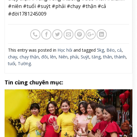
#niên #tuổi #suýt #phải #chạy #thận #cả
#đời1781245009
This entry was posted in
Học hỏi
and tagged
5kg
,
Béo
,
cả
,
chay
,
chạy thận
,
đôi
,
lên
,
Niên
,
phải
,
Suýt
,
tăng
,
thân
,
thành
,
tuổi
,
Tường
.
Tin cùng chuyên mục: