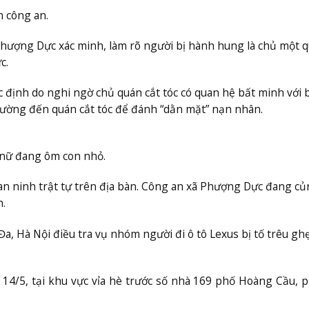
n công an.
Phượng Dực xác minh, làm rõ người bị hành hung là chủ một 
c.
 định do nghi ngờ chủ quán cắt tóc có quan hệ bất minh với 
ường đến quán cắt tóc để đánh “dằn mặt” nạn nhân.
 nữ đang ôm con nhỏ.
an ninh trật tự trên địa bàn. Công an xã Phượng Dực đang củ
h.
 Hà Nội điều tra vụ nhóm người đi ô tô Lexus bị tố trêu ghẹ
 14/5, tại khu vực vỉa hè trước số nhà 169 phố Hoàng Cầu,