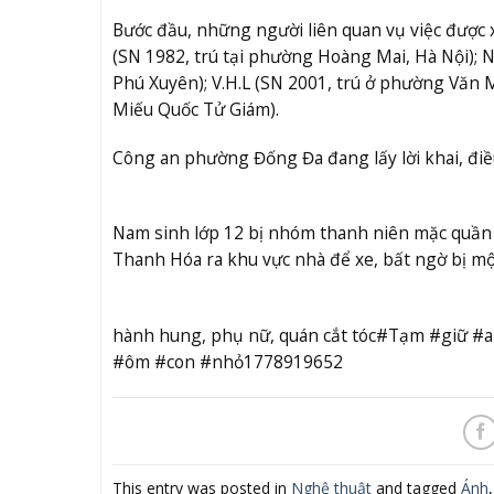
Bước đầu, những người liên quan vụ việc được x
(SN 1982, trú tại phường Hoàng Mai, Hà Nội); N.T
Phú Xuyên); V.H.L (SN 2001, trú ở phường Văn M
Miếu Quốc Tử Giám).
Công an phường Đống Đa đang lấy lời khai, điều 
Nam sinh lớp 12 bị nhóm thanh niên mặc quần
Thanh Hóa ra khu vực nhà để xe, bất ngờ bị m
hành hung, phụ nữ, quán cắt tóc#Tạm #giữ 
#ôm #con #nhỏ1778919652
This entry was posted in
Nghệ thuật
and tagged
Ánh