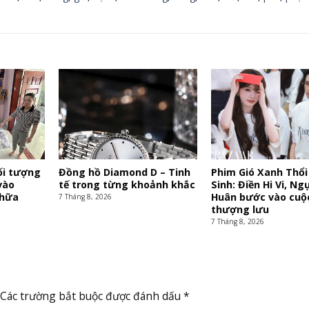
đối tượng
Đồng hồ Diamond D – Tinh
Phim Gió Xanh Thổi
vào
tế trong từng khoảnh khắc
Sinh: Điền Hi Vi, Ng
chữa
Huân bước vào cuộc
7 Tháng 8, 2026
thượng lưu
7 Tháng 8, 2026
Các trường bắt buộc được đánh dấu
*