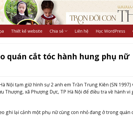
ọa
Thiết kế website
Chia sẻ
Liên hệ
Học WordPress
o quán cắt tóc hành hung phụ nữ
Hà Nội tạm giữ hình sự 2 anh em Trần Trung Kiên (SN 1997) 
ưu Thượng, xã Phượng Dực, TP Hà Nội để điều tra về hành vi g
deo ghi lại cảnh một phụ nữ cùng con nhỏ đang ở trong quán c