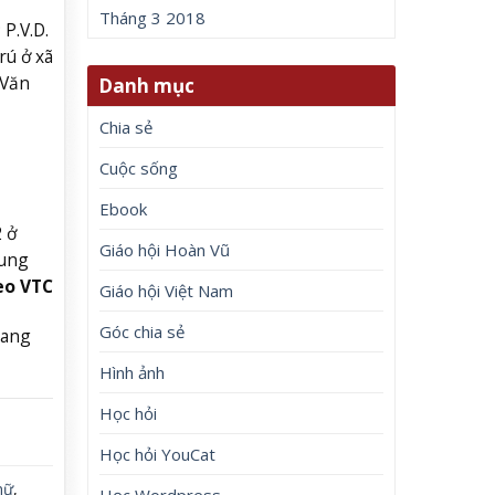
Tháng 3 2018
P.V.D.
rú ở xã
 Văn
Danh mục
Chia sẻ
Cuộc sống
Ebook
 ở
Giáo hội Hoàn Vũ
hung
eo VTC
Giáo hội Việt Nam
Góc chia sẻ
đang
Hình ảnh
Học hỏi
Học hỏi YouCat
nữ
,
Học Wordpress