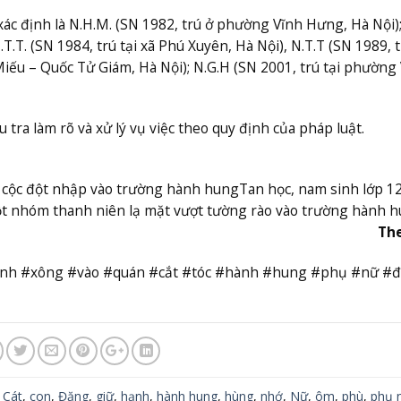
ác định là N.H.M. (SN 1982, trú ở phường Vĩnh Hưng, Hà Nội); 
.T. (SN 1984, trú tại xã Phú Xuyên, Hà Nội), N.T.T (SN 1989, t
iếu – Quốc Tử Giám, Hà Nội); N.G.H (SN 2001, trú tại phường
tra làm rõ và xử lý vụ việc theo quy định của pháp luật.
 cộc đột nhập vào trường hành hung
Tan học, nam sinh lớp 12
ột nhóm thanh niên lạ mặt vượt tường rào vào trường hành 
Th
#anh #xông #vào #quán #cắt #tóc #hành #hung #phụ #nữ #
,
Cát
,
con
,
Đăng
,
giữ
,
hạnh
,
hành hung
,
hùng
,
nhớ
,
Nữ
,
ôm
,
phù
,
phụ 