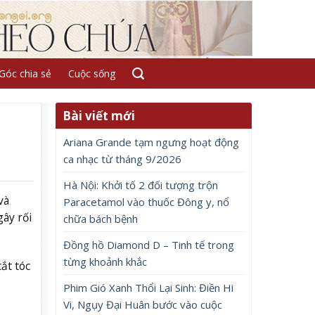
Góc chia sẻ
Cuộc sống
Bài viết mới
Ariana Grande tạm ngưng hoạt động
ca nhạc từ tháng 9/2026
Hà Nội: Khởi tố 2 đối tượng trộn
và
Paracetamol vào thuốc Đông y, nổ
ây rối
chữa bách bệnh
Đồng hồ Diamond D – Tinh tế trong
từng khoảnh khắc
ắt tóc
Phim Gió Xanh Thổi Lại Sinh: Điền Hi
Vi, Ngụy Đại Huân bước vào cuộc