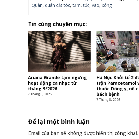
Quân
,
quán cắt tóc
,
tăm
,
tốc
,
vào
,
xông
.
Tin cùng chuyên mục:
Ariana Grande tạm ngưng
Hà Nội: Khởi tố 2 
hoạt động ca nhạc từ
trộn Paracetamol 
tháng 9/2026
thuốc Đông y, nổ 
bách bệnh
7 Tháng 8, 2026
7 Tháng 8, 2026
Để lại một bình luận
Email của bạn sẽ không được hiển thị công khai.