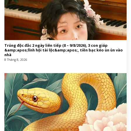
Trúng độc đắc 2 ngày liên tiếp (8 – 9/8/2026), 3 con giáp
&amp;apos;lĩnh hội tài lộc&amp;apos;, tiền bạc kéo ùn ùn vào
nhà
8 Tháng 8, 2026