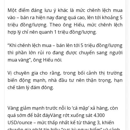
Một điểm đáng lưu ý khác là mức chênh lệch mua
vào – bán ra hiện nay đang quá cao, lên tới khoảng 5
triệu đồng/lượng. Theo ông Hiếu, mức chênh lệch
hợp lý chỉ nên quanh 1 triệu đồng/lượng.
“Khi chênh lệch mua – bán lên tới 5 triệu đồng/lượng
thì phần lớn rủi ro đang được chuyển sang người
mua vàng”, ông Hiếu nói.
Vị chuyên gia cho rằng, trong bối cảnh thị trường
biến động mạnh, nhà đầu tư nên thận trọng, hạn
chế tâm lý đám đông.
Vàng giảm mạnh trước nỗi lo ‘cá mập’ xả hàng, còn
quá sớm để bắt đáy
Vàng rớt xuống sát 4.300
USD/ounce – mức thấp nhất kể từ tháng 3, khiến
chuyên gia phát tín hiệu “cực kỳ nguy hiểm” và cảnh