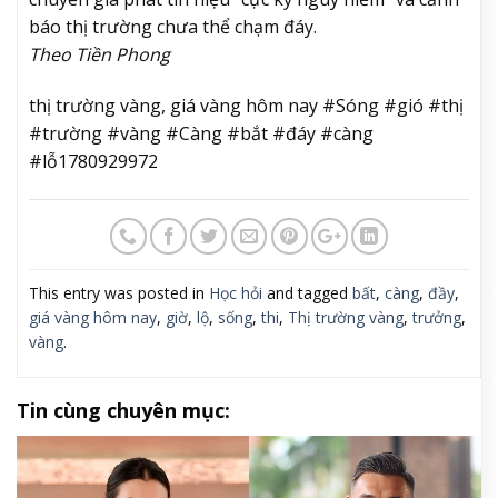
báo thị trường chưa thể chạm đáy.
Theo Tiền Phong
thị trường vàng, giá vàng hôm nay #Sóng #gió #thị
#trường #vàng #Càng #bắt #đáy #càng
#lỗ1780929972
This entry was posted in
Học hỏi
and tagged
bất
,
càng
,
đầy
,
giá vàng hôm nay
,
giờ
,
lộ
,
sống
,
thi
,
Thị trường vàng
,
trưởng
,
vàng
.
Tin cùng chuyên mục: