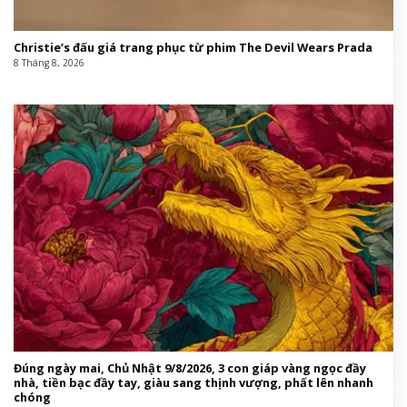
Christie’s đấu giá trang phục từ phim The Devil Wears Prada
8 Tháng 8, 2026
Đúng ngày mai, Chủ Nhật 9/8/2026, 3 con giáp vàng ngọc đầy
nhà, tiền bạc đầy tay, giàu sang thịnh vượng, phất lên nhanh
chóng