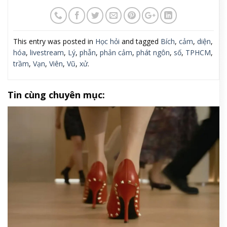
This entry was posted in
Học hỏi
and tagged
Bích
,
cảm
,
diện
,
hóa
,
livestream
,
Lý
,
phẫn
,
phản cảm
,
phát ngôn
,
số
,
TPHCM
,
trầm
,
Vạn
,
Viên
,
Vũ
,
xử
.
Tin cùng chuyên mục: