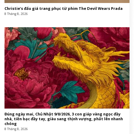
Christie’s đấu giá trang phục từ phim The Devil Wears Prada
8 Tháng 8, 2026
Đúng ngày mai, Chủ Nhật 9/8/2026, 3 con giáp vàng ngọc đầy
nhà, tiền bạc đầy tay, giàu sang thịnh vượng, phất lên nhanh
chóng
8 Tháng 8, 2026