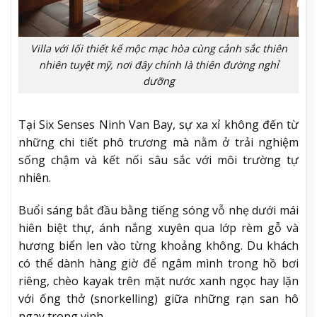
Villa với lối thiết kế mộc mạc hòa cùng cảnh sắc thiên
nhiên tuyệt mỹ, nơi đây chính là thiên đường nghỉ
dưỡng
Tại Six Senses Ninh Van Bay, sự xa xỉ không đến từ
những chi tiết phô trương mà nằm ở trải nghiệm
sống chậm và kết nối sâu sắc với môi trường tự
nhiên.
Buổi sáng bắt đầu bằng tiếng sóng vỗ nhẹ dưới mái
hiên biệt thự, ánh nắng xuyên qua lớp rèm gỗ và
hương biển len vào từng khoảng không. Du khách
có thể dành hàng giờ để ngâm mình trong hồ bơi
riêng, chèo kayak trên mặt nước xanh ngọc hay lặn
với ống thở (snorkelling) giữa những rạn san hô
ngay trong vịnh.