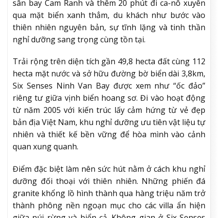
sân bay Cam Ranh và thêm 20 phút đi ca-nô xuyên
qua mặt biển xanh thẳm, du khách như bước vào
thiên nhiên nguyên bản, sự tĩnh lặng và tinh thần
nghỉ dưỡng sang trọng cùng tồn tại.
Trải rộng trên diện tích gần 49,8 hecta đất cùng 112
hecta mặt nước và sở hữu đường bờ biển dài 3,8km,
Six Senses Ninh Van Bay được xem như “ốc đảo”
riêng tư giữa vịnh biển hoang sơ. Đi vào hoạt động
từ năm 2005 với kiến trúc lấy cảm hứng từ vẻ đẹp
bản địa Việt Nam, khu nghỉ dưỡng ưu tiên vật liệu tự
nhiên và thiết kế bền vững để hòa mình vào cảnh
quan xung quanh.
Điểm đặc biệt làm nên sức hút nằm ở cách khu nghỉ
dưỡng đối thoại với thiên nhiên. Những phiến đá
granite khổng lồ hình thành qua hàng triệu năm trở
thành phông nền ngoạn mục cho các villa ẩn hiện
giữa núi rừng và biển cả. Không gian ở Six Senses