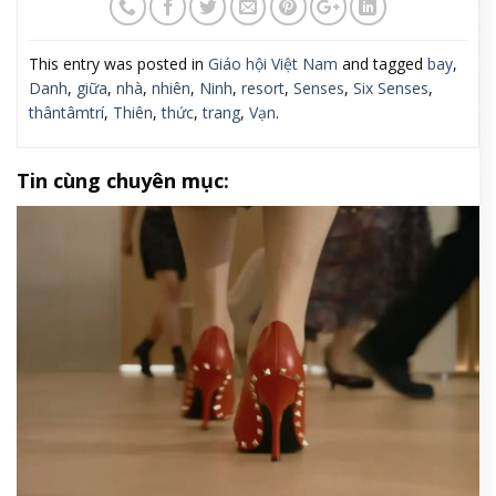
This entry was posted in
Giáo hội Việt Nam
and tagged
bay
,
Danh
,
giữa
,
nhà
,
nhiên
,
Ninh
,
resort
,
Senses
,
Six Senses
,
thântâmtrí
,
Thiên
,
thức
,
trang
,
Vạn
.
Tin cùng chuyên mục: